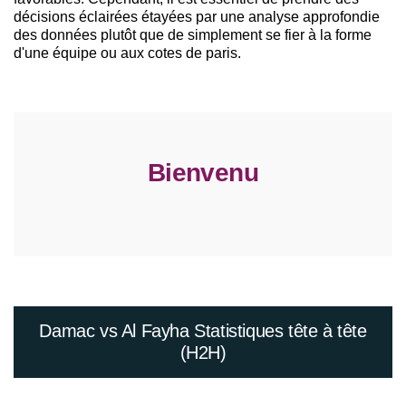
décisions éclairées étayées par une analyse approfondie
des données plutôt que de simplement se fier à la forme
d'une équipe ou aux cotes de paris.
Bienvenu
Damac vs Al Fayha Statistiques tête à tête
(H2H)