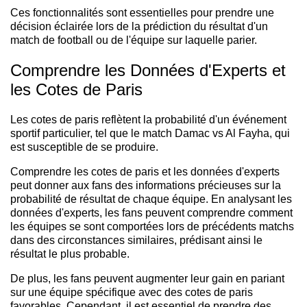
Ces fonctionnalités sont essentielles pour prendre une
décision éclairée lors de la prédiction du résultat d'un
match de football ou de l'équipe sur laquelle parier.
Comprendre les Données d'Experts et
les Cotes de Paris
Les cotes de paris reflètent la probabilité d'un événement
sportif particulier, tel que le match Damac vs Al Fayha, qui
est susceptible de se produire.
Comprendre les cotes de paris et les données d'experts
peut donner aux fans des informations précieuses sur la
probabilité de résultat de chaque équipe. En analysant les
données d'experts, les fans peuvent comprendre comment
les équipes se sont comportées lors de précédents matchs
dans des circonstances similaires, prédisant ainsi le
résultat le plus probable.
De plus, les fans peuvent augmenter leur gain en pariant
sur une équipe spécifique avec des cotes de paris
favorables. Cependant, il est essentiel de prendre des