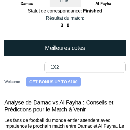
11:15
Damac
Al Fayha
Statut de correspondance:
Finished
Résultat du match:
3
:
0
Meilleures cotes
1X2
Welcome
GET BONUS UP TO €100
Analyse de Damac vs Al Fayha : Conseils et
Prédictions pour le Match à Venir
Les fans de football du monde entier attendent avec
impatience le prochain match entre Damac et Al Fayha. Le