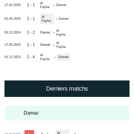
Al
-
1 - 1
17.01.2026
Damac
Fayha
Al
-
2 - 1
02.05.2025
Damac
Fayha
Al
-
2 - 2
05.12.2024
Damac
Fayha
Al
-
1 - 1
17.05.2024
Damak
Fayha
Al
-
2 - 4
01.12.2023
Damak
Fayha
Derniers matchs
Damac
Al