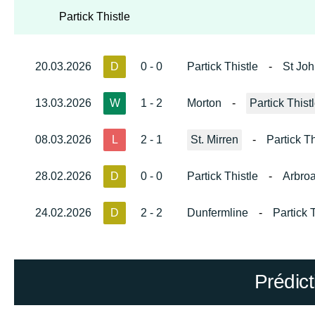
Partick Thistle
20.03.2026
D
0 - 0
Partick Thistle
-
St Jo
13.03.2026
W
1 - 2
Morton
-
Partick Thist
08.03.2026
L
2 - 1
St. Mirren
-
Partick Th
28.02.2026
D
0 - 0
Partick Thistle
-
Arbroa
24.02.2026
D
2 - 2
Dunfermline
-
Partick 
Prédict