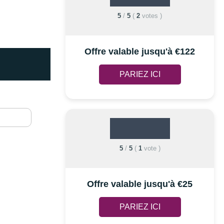
5
/
5
(
2
votes
)
Offre valable jusqu'à €122
PARIEZ ICI
5
/
5
(
1
vote
)
Offre valable jusqu'à €25
PARIEZ ICI