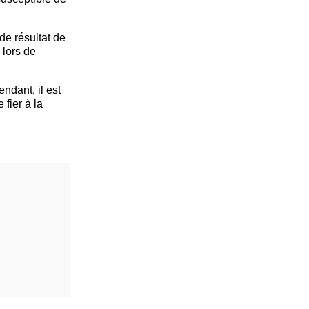
de résultat de
 lors de
ndant, il est
fier à la