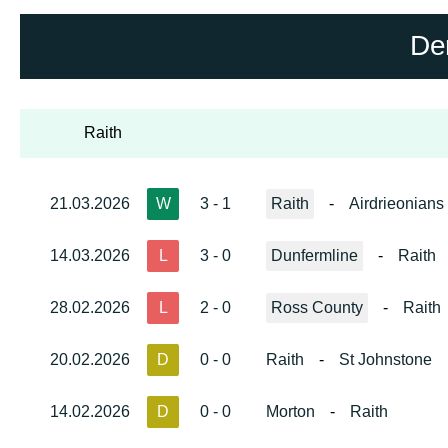
De
Raith
21.03.2026
W
3 - 1
Raith
-
Airdrieonians
14.03.2026
L
3 - 0
Dunfermline
-
Raith
28.02.2026
L
2 - 0
Ross County
-
Raith
20.02.2026
D
0 - 0
Raith
-
St Johnstone
14.02.2026
D
0 - 0
Morton
-
Raith