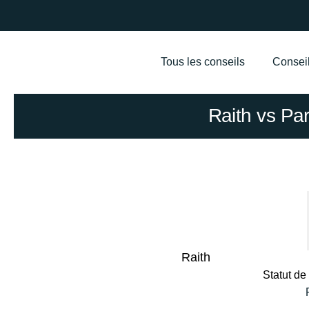
Tous les conseils
Conseil
Raith vs Par
Raith
Statut d