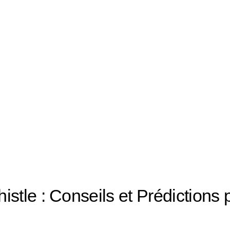
istle : Conseils et Prédictions 