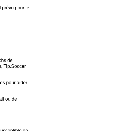
t prévu pour le
tchs de
s, Tip.Soccer
les pour aider
all ou de
 susceptible de