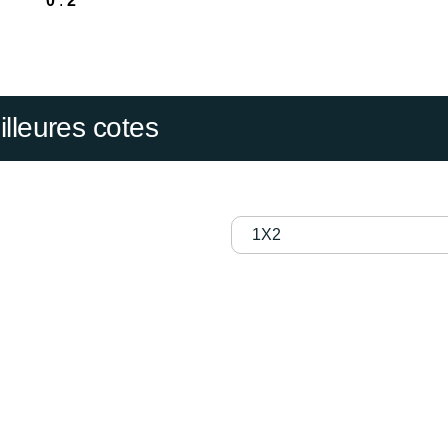
0
:
2
lleures cotes
1X2