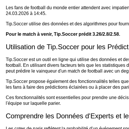
Les fans de football du monde entier attendent avec impatien
24.03.2026 à 14:45.
Tip.Soccer utilise des données et des algorithmes pour fourni
Pour le match à venir, Tip.Soccer prédit 3.26/2.8/2.58.
Utilisation de Tip.Soccer pour les Prédic
Tip.Soccer est un outil en ligne qui utilise des données et d
football. En utilisant divers facteurs tels que les statistique
peut prédire le vainqueur d'un match de football avec un de
Tip.Soccer propose également des fonctionnalités telles que le
les fans à faire des prédictions éclairées ou à placer des pari
Ces fonctionnalités sont essentielles pour prendre une décisi
l'équipe sur laquelle parier.
Comprendre les Données d'Experts et le
Les cotes de paris reflètent la probabilité d'un événement spor