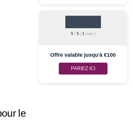
5
/
5
(
1
vote
)
Offre valable jusqu'à €100
PARIEZ ICI
pour le