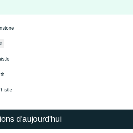
hnstone
le
istle
th
Thistle
ions d'aujourd'hui