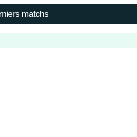
rniers matchs