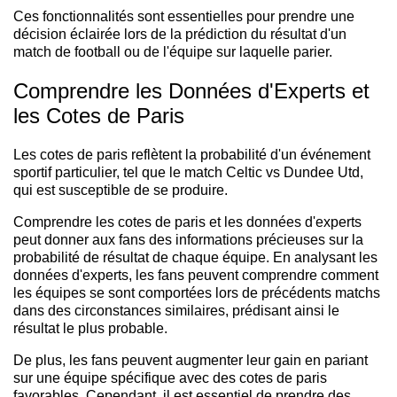
Ces fonctionnalités sont essentielles pour prendre une
décision éclairée lors de la prédiction du résultat d'un
match de football ou de l'équipe sur laquelle parier.
Comprendre les Données d'Experts et
les Cotes de Paris
Les cotes de paris reflètent la probabilité d'un événement
sportif particulier, tel que le match Celtic vs Dundee Utd,
qui est susceptible de se produire.
Comprendre les cotes de paris et les données d'experts
peut donner aux fans des informations précieuses sur la
probabilité de résultat de chaque équipe. En analysant les
données d'experts, les fans peuvent comprendre comment
les équipes se sont comportées lors de précédents matchs
dans des circonstances similaires, prédisant ainsi le
résultat le plus probable.
De plus, les fans peuvent augmenter leur gain en pariant
sur une équipe spécifique avec des cotes de paris
favorables. Cependant, il est essentiel de prendre des