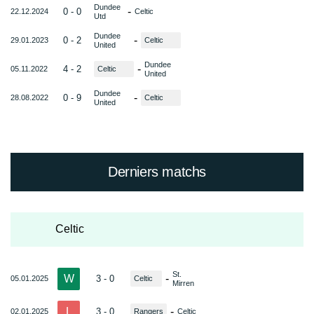
Dundee
-
0 - 0
22.12.2024
Celtic
Utd
Dundee
-
0 - 2
29.01.2023
Celtic
United
Dundee
-
4 - 2
05.11.2022
Celtic
United
Dundee
-
0 - 9
28.08.2022
Celtic
United
Derniers matchs
Celtic
St.
W
-
3 - 0
05.01.2025
Celtic
Mirren
L
-
3 - 0
02.01.2025
Rangers
Celtic