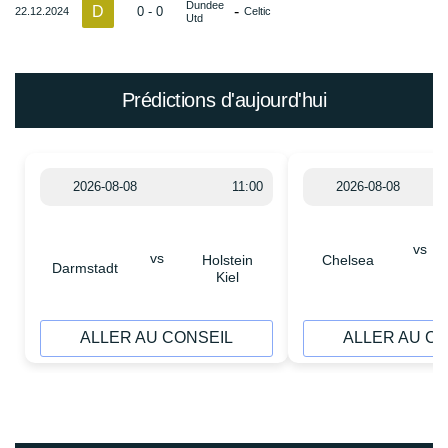
Dundee
D
-
0 - 0
22.12.2024
Celtic
Utd
Prédictions d'aujourd'hui
2026-08-08
11:00
2026-08-08
vs
vs
Holstein
Chelsea
Darmstadt
Kiel
ALLER AU CONSEIL
ALLER AU C