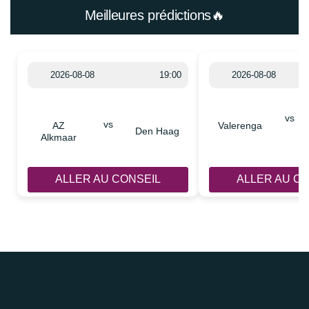
Meilleures prédictions🔥
2026-08-08
19:00
2026-08-08
vs
vs
AZ
Valerenga
Den Haag
Alkmaar
ALLER AU CONSEIL
ALLER AU C