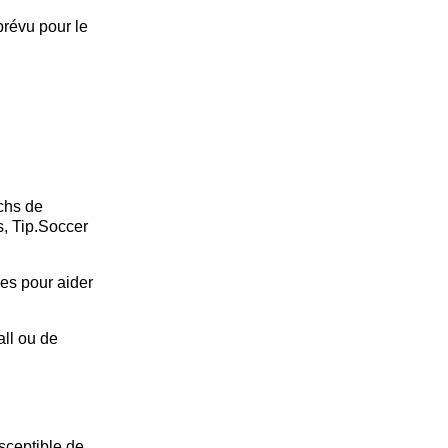
prévu pour le
tchs de
s, Tip.Soccer
les pour aider
all ou de
usceptible de