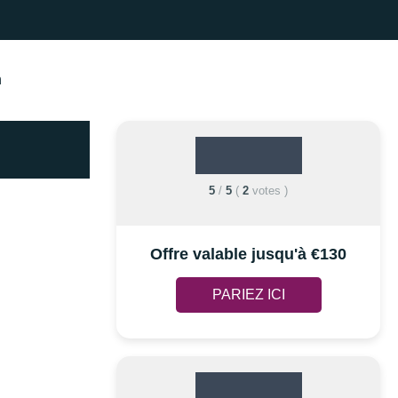
n
5
/
5
(
2
votes
)
Offre valable jusqu'à €130
PARIEZ ICI