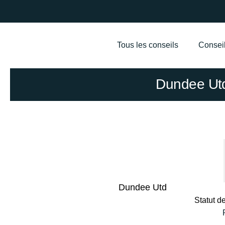
Tous les conseils
Conseil
Dundee Utd 
Dundee Utd
Statut d