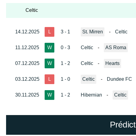
Celtic
14.12.2025
L
3 - 1
St. Mirren
-
Celtic
11.12.2025
W
0 - 3
Celtic
-
AS Roma
07.12.2025
W
1 - 2
Celtic
-
Hearts
03.12.2025
L
1 - 0
Celtic
-
Dundee FC
30.11.2025
W
1 - 2
Hibernian
-
Celtic
Prédict