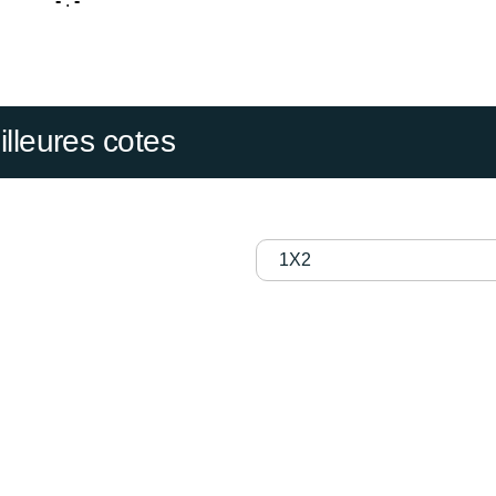
-
:
-
lleures cotes
1X2