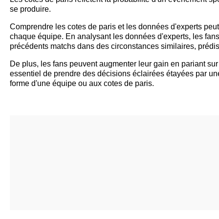
se produire.
Comprendre les cotes de paris et les données d'experts peut 
chaque équipe. En analysant les données d'experts, les fa
précédents matchs dans des circonstances similaires, prédisan
De plus, les fans peuvent augmenter leur gain en pariant sur
essentiel de prendre des décisions éclairées étayées par un
forme d'une équipe ou aux cotes de paris.