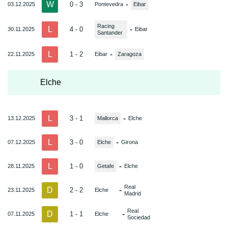
W
-
0 - 3
03.12.2025
Pontevedra
Eibar
Racing
L
-
4 - 0
30.11.2025
Eibar
Santander
L
-
1 - 2
22.11.2025
Eibar
Zaragoza
Elche
L
-
3 - 1
13.12.2025
Mallorca
Elche
L
-
3 - 0
07.12.2025
Elche
Girona
L
-
1 - 0
28.11.2025
Getafe
Elche
Real
D
-
2 - 2
23.11.2025
Elche
Madrid
Real
D
-
1 - 1
07.11.2025
Elche
Sociedad