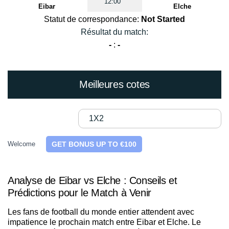
12:00
Eibar
Elche
Statut de correspondance:
Not Started
Résultat du match:
-
:
-
Meilleures cotes
1X2
Welcome
GET BONUS UP TO €100
Analyse de Eibar vs Elche : Conseils et
Prédictions pour le Match à Venir
Les fans de football du monde entier attendent avec
impatience le prochain match entre Eibar et Elche. Le