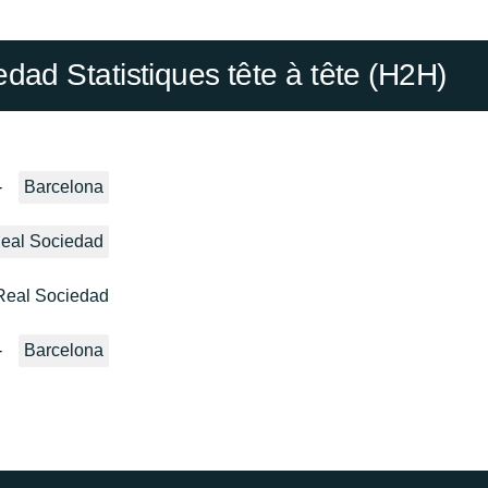
dad Statistiques tête à tête (H2H)
-
Barcelona
eal Sociedad
Real Sociedad
-
Barcelona