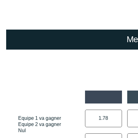
Mei
Equipe 1 va gagner
1.78
Equipe 2 va gagner
Nul