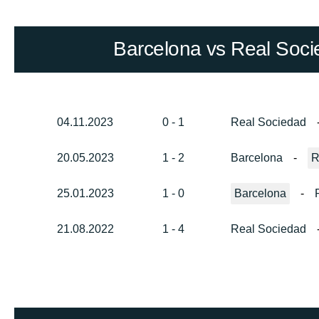
Barcelona vs Real Socie
04.11.2023
0 - 1
Real Sociedad
20.05.2023
1 - 2
Barcelona
-
R
25.01.2023
1 - 0
Barcelona
-
21.08.2022
1 - 4
Real Sociedad