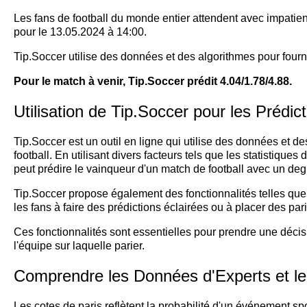
Les fans de football du monde entier attendent avec impatie
pour le 13.05.2024 à 14:00.
Tip.Soccer utilise des données et des algorithmes pour fourni
Pour le match à venir, Tip.Soccer prédit 4.04/1.78/4.88.
Utilisation de Tip.Soccer pour les Prédic
Tip.Soccer est un outil en ligne qui utilise des données et d
football. En utilisant divers facteurs tels que les statistique
peut prédire le vainqueur d'un match de football avec un de
Tip.Soccer propose également des fonctionnalités telles que le
les fans à faire des prédictions éclairées ou à placer des pari
Ces fonctionnalités sont essentielles pour prendre une décisi
l'équipe sur laquelle parier.
Comprendre les Données d'Experts et le
Les cotes de paris reflètent la probabilité d'un événement spo