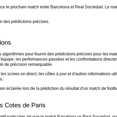
nce le prochain match entre Barcelona et Real Sociedad. Le ma
r des prédictions précises.
tions
es algorithmes pour fournir des prédictions précises pour les ma
s d'équipe, les performances passées et les confrontations directe
gré de précision remarquable.
s scores en direct, les côtes à jour et d'autres informations uti
s.
on éclairée lors de la prédiction du résultat d'un match de footb
s Cotes de Paris
rtif particulier, tel que le match Barcelona vs Real Sociedad, qu