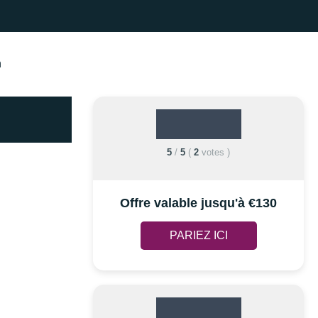
n
5
/
5
(
2
votes
)
Offre valable jusqu'à €130
PARIEZ ICI