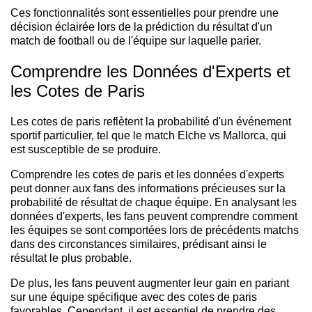
Ces fonctionnalités sont essentielles pour prendre une
décision éclairée lors de la prédiction du résultat d'un
match de football ou de l'équipe sur laquelle parier.
Comprendre les Données d'Experts et
les Cotes de Paris
Les cotes de paris reflètent la probabilité d'un événement
sportif particulier, tel que le match Elche vs Mallorca, qui
est susceptible de se produire.
Comprendre les cotes de paris et les données d'experts
peut donner aux fans des informations précieuses sur la
probabilité de résultat de chaque équipe. En analysant les
données d'experts, les fans peuvent comprendre comment
les équipes se sont comportées lors de précédents matchs
dans des circonstances similaires, prédisant ainsi le
résultat le plus probable.
De plus, les fans peuvent augmenter leur gain en pariant
sur une équipe spécifique avec des cotes de paris
favorables. Cependant, il est essentiel de prendre des