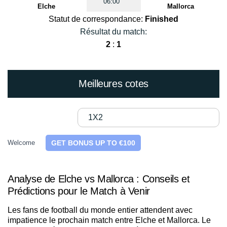
06:00
Elche
Mallorca
Statut de correspondance:
Finished
Résultat du match:
2
:
1
Meilleures cotes
1X2
Welcome
GET BONUS UP TO €100
Analyse de Elche vs Mallorca : Conseils et
Prédictions pour le Match à Venir
Les fans de football du monde entier attendent avec
impatience le prochain match entre Elche et Mallorca. Le