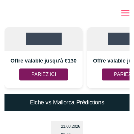
Offre valable jusqu'à €130
Offre valable ju
PARIEZ ICI
PARIEZ I
Elche vs Mallorca Prédictions
21.03.2026