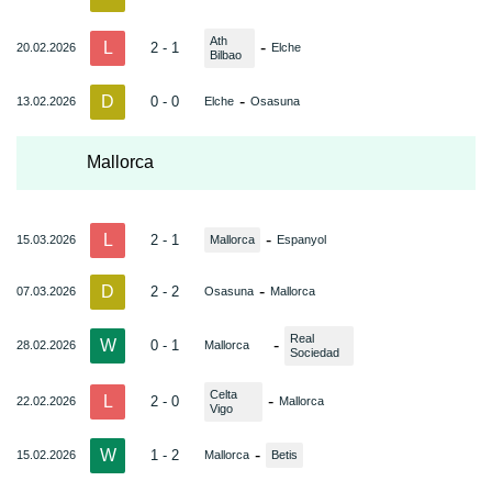
Ath
L
-
2 - 1
20.02.2026
Elche
Bilbao
D
-
0 - 0
13.02.2026
Elche
Osasuna
Mallorca
L
-
2 - 1
15.03.2026
Mallorca
Espanyol
D
-
2 - 2
07.03.2026
Osasuna
Mallorca
Real
W
-
0 - 1
28.02.2026
Mallorca
Sociedad
Celta
L
-
2 - 0
22.02.2026
Mallorca
Vigo
W
-
1 - 2
15.02.2026
Mallorca
Betis