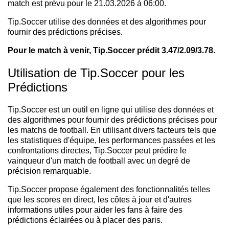
match est prévu pour le 21.03.2026 à 06:00.
Tip.Soccer utilise des données et des algorithmes pour
fournir des prédictions précises.
Pour le match à venir, Tip.Soccer prédit 3.47/2.09/3.78.
Utilisation de Tip.Soccer pour les
Prédictions
Tip.Soccer est un outil en ligne qui utilise des données et
des algorithmes pour fournir des prédictions précises pour
les matchs de football. En utilisant divers facteurs tels que
les statistiques d'équipe, les performances passées et les
confrontations directes, Tip.Soccer peut prédire le
vainqueur d'un match de football avec un degré de
précision remarquable.
Tip.Soccer propose également des fonctionnalités telles
que les scores en direct, les côtes à jour et d'autres
informations utiles pour aider les fans à faire des
prédictions éclairées ou à placer des paris.