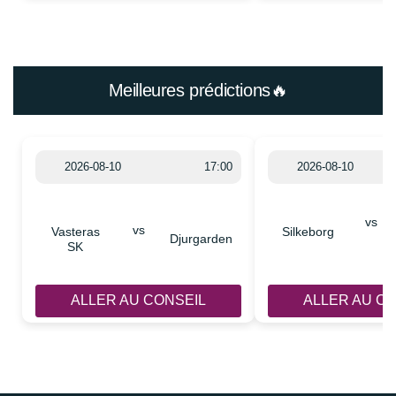
Meilleures prédictions🔥
2026-08-10
17:00
2026-08-10
vs
vs
Vasteras
Silkeborg
Djurgarden
SK
ALLER AU CONSEIL
ALLER AU C