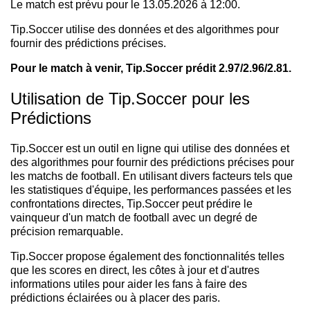
Le match est prévu pour le 13.05.2026 à 12:00.
Tip.Soccer utilise des données et des algorithmes pour
fournir des prédictions précises.
Pour le match à venir, Tip.Soccer prédit 2.97/2.96/2.81.
Utilisation de Tip.Soccer pour les
Prédictions
Tip.Soccer est un outil en ligne qui utilise des données et
des algorithmes pour fournir des prédictions précises pour
les matchs de football. En utilisant divers facteurs tels que
les statistiques d'équipe, les performances passées et les
confrontations directes, Tip.Soccer peut prédire le
vainqueur d'un match de football avec un degré de
précision remarquable.
Tip.Soccer propose également des fonctionnalités telles
que les scores en direct, les côtes à jour et d'autres
informations utiles pour aider les fans à faire des
prédictions éclairées ou à placer des paris.