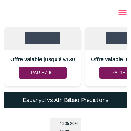
Offre valable jusqu'à €130
Offre valable ju
PARIEZ ICI
PARIEZ I
Espanyol vs Ath Bilbao Prédictions
13.05.2026