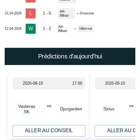
Ath
L
-
1 - 0
21.04.2026
Osasuna
Bilbao
Ath
W
-
1 - 2
12.04.2026
Villarreal
Bilbao
Prédictions d'aujourd'hui
2026-08-10
17:00
2026-08-10
vs
vs
Vasteras
Djurgarden
Sirius
SK
ALLER AU CONSEIL
ALLER AU C