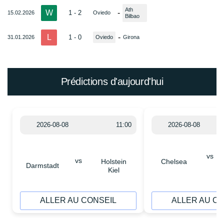
Ath
W
-
1 - 2
15.02.2026
Oviedo
Bilbao
L
-
1 - 0
31.01.2026
Oviedo
Girona
Prédictions d'aujourd'hui
2026-08-08
11:00
2026-08-08
vs
vs
Holstein
Chelsea
Darmstadt
Kiel
ALLER AU CONSEIL
ALLER AU C