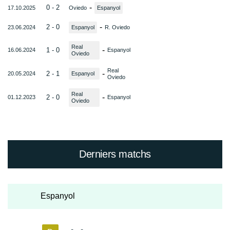
-
0 - 2
17.10.2025
Oviedo
Espanyol
-
2 - 0
23.06.2024
Espanyol
R. Oviedo
Real
-
1 - 0
16.06.2024
Espanyol
Oviedo
Real
-
2 - 1
20.05.2024
Espanyol
Oviedo
Real
-
2 - 0
01.12.2023
Espanyol
Oviedo
Derniers matchs
Espanyol