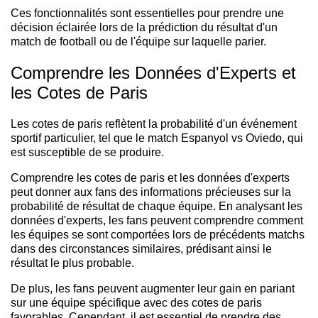
Ces fonctionnalités sont essentielles pour prendre une
décision éclairée lors de la prédiction du résultat d'un
match de football ou de l'équipe sur laquelle parier.
Comprendre les Données d'Experts et
les Cotes de Paris
Les cotes de paris reflètent la probabilité d'un événement
sportif particulier, tel que le match Espanyol vs Oviedo, qui
est susceptible de se produire.
Comprendre les cotes de paris et les données d'experts
peut donner aux fans des informations précieuses sur la
probabilité de résultat de chaque équipe. En analysant les
données d'experts, les fans peuvent comprendre comment
les équipes se sont comportées lors de précédents matchs
dans des circonstances similaires, prédisant ainsi le
résultat le plus probable.
De plus, les fans peuvent augmenter leur gain en pariant
sur une équipe spécifique avec des cotes de paris
favorables. Cependant, il est essentiel de prendre des