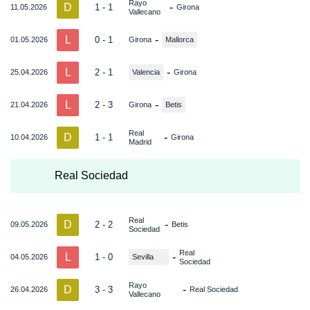
Rayo
D
-
1 - 1
11.05.2026
Girona
Vallecano
L
-
0 - 1
01.05.2026
Girona
Mallorca
L
-
2 - 1
25.04.2026
Valencia
Girona
L
-
2 - 3
21.04.2026
Girona
Betis
Real
D
-
1 - 1
10.04.2026
Girona
Madrid
Real Sociedad
Real
D
-
2 - 2
09.05.2026
Betis
Sociedad
Real
L
-
1 - 0
04.05.2026
Sevilla
Sociedad
Rayo
D
-
3 - 3
26.04.2026
Real Sociedad
Vallecano