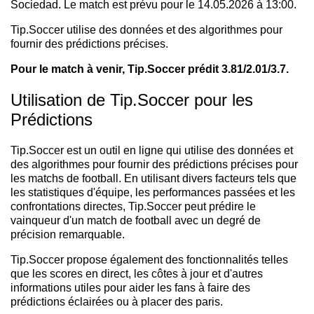
Sociedad. Le match est prévu pour le 14.05.2026 à 13:00.
Tip.Soccer utilise des données et des algorithmes pour
fournir des prédictions précises.
Pour le match à venir, Tip.Soccer prédit 3.81/2.01/3.7.
Utilisation de Tip.Soccer pour les
Prédictions
Tip.Soccer est un outil en ligne qui utilise des données et
des algorithmes pour fournir des prédictions précises pour
les matchs de football. En utilisant divers facteurs tels que
les statistiques d'équipe, les performances passées et les
confrontations directes, Tip.Soccer peut prédire le
vainqueur d'un match de football avec un degré de
précision remarquable.
Tip.Soccer propose également des fonctionnalités telles
que les scores en direct, les côtes à jour et d'autres
informations utiles pour aider les fans à faire des
prédictions éclairées ou à placer des paris.