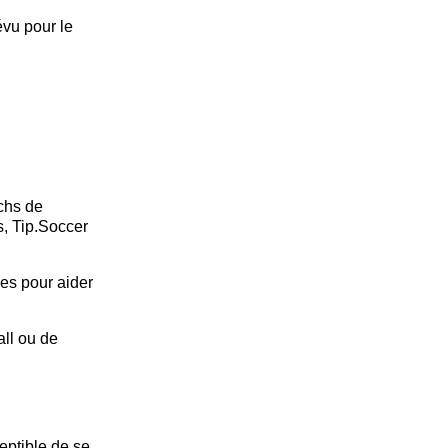
évu pour le
tchs de
s, Tip.Soccer
les pour aider
all ou de
ceptible de se