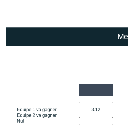
Mei
Equipe 1 va gagner
3.12
Equipe 2 va gagner
Nul