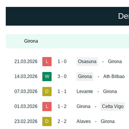
De
Girona
21.03.2026
L
1 - 0
Osasuna
-
Girona
14.03.2026
W
3 - 0
Girona
-
Ath Bilbao
07.03.2026
D
1 - 1
Levante
-
Girona
01.03.2026
L
1 - 2
Girona
-
Celta Vigo
23.02.2026
D
2 - 2
Alaves
-
Girona