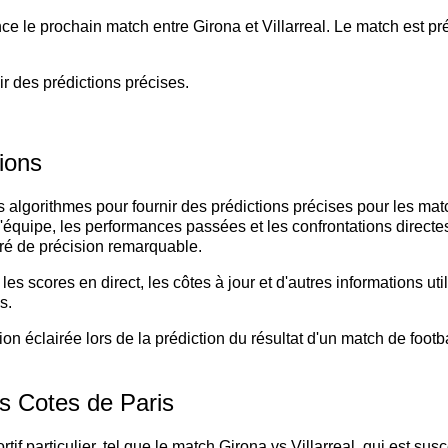
ce le prochain match entre Girona et Villarreal. Le match est pr
r des prédictions précises.
tions
es algorithmes pour fournir des prédictions précises pour les ma
s d'équipe, les performances passées et les confrontations directe
gré de précision remarquable.
s scores en direct, les côtes à jour et d'autres informations uti
s.
on éclairée lors de la prédiction du résultat d'un match de footb
s Cotes de Paris
tif particulier, tel que le match Girona vs Villarreal, qui est sus