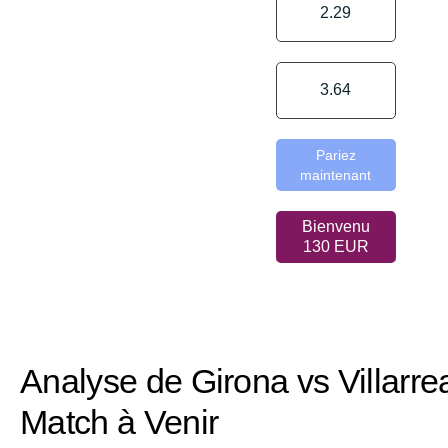
2.29
3.64
Pariez
maintenant
Bienvenu
130 EUR
Analyse de Girona vs Villarrea
Match à Venir