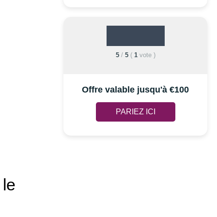
5
/
5
(
1
vote
)
Offre valable jusqu'à €100
PARIEZ ICI
 le