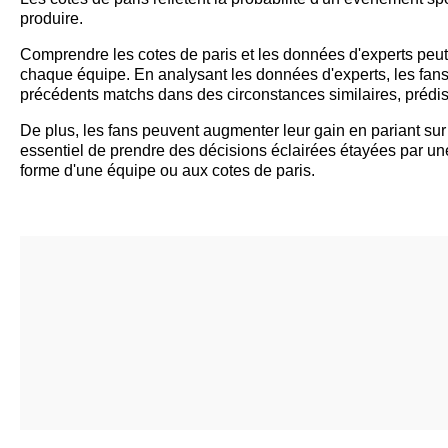
produire.
Comprendre les cotes de paris et les données d'experts peut 
chaque équipe. En analysant les données d'experts, les fa
précédents matchs dans des circonstances similaires, prédisan
De plus, les fans peuvent augmenter leur gain en pariant sur
essentiel de prendre des décisions éclairées étayées par un
forme d'une équipe ou aux cotes de paris.