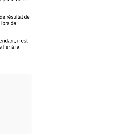
de résultat de
 lors de
ndant, il est
fier à la