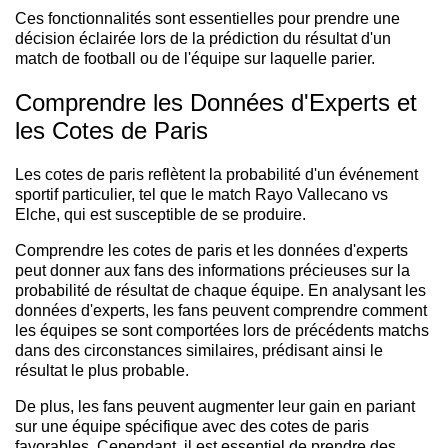
Ces fonctionnalités sont essentielles pour prendre une
décision éclairée lors de la prédiction du résultat d'un
match de football ou de l'équipe sur laquelle parier.
Comprendre les Données d'Experts et
les Cotes de Paris
Les cotes de paris reflètent la probabilité d'un événement
sportif particulier, tel que le match Rayo Vallecano vs
Elche, qui est susceptible de se produire.
Comprendre les cotes de paris et les données d'experts
peut donner aux fans des informations précieuses sur la
probabilité de résultat de chaque équipe. En analysant les
données d'experts, les fans peuvent comprendre comment
les équipes se sont comportées lors de précédents matchs
dans des circonstances similaires, prédisant ainsi le
résultat le plus probable.
De plus, les fans peuvent augmenter leur gain en pariant
sur une équipe spécifique avec des cotes de paris
favorables. Cependant, il est essentiel de prendre des