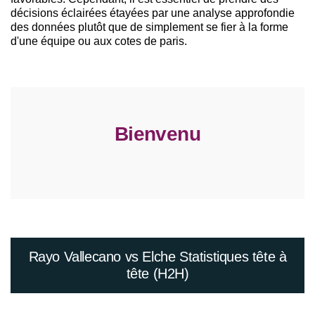
décisions éclairées étayées par une analyse approfondie
des données plutôt que de simplement se fier à la forme
d'une équipe ou aux cotes de paris.
Bienvenu
Rayo Vallecano vs Elche Statistiques tête à
tête (H2H)