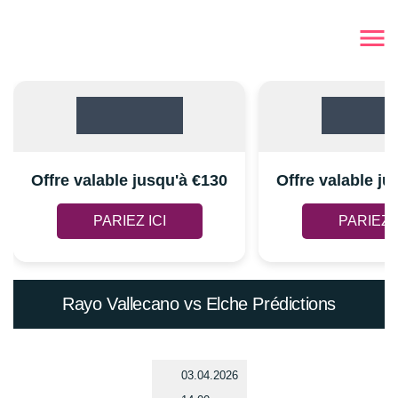
Offre valable jusqu'à €130
Offre valable ju
PARIEZ ICI
PARIEZ I
Rayo Vallecano vs Elche Prédictions
03.04.2026