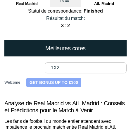
13:00
Real Madrid
Atl. Madrid
Statut de correspondance:
Finished
Résultat du match:
3
:
2
Meilleures cotes
1X2
Welcome
GET BONUS UP TO €100
Analyse de Real Madrid vs Atl. Madrid : Conseils
et Prédictions pour le Match à Venir
Les fans de football du monde entier attendent avec
impatience le prochain match entre Real Madrid et Atl.