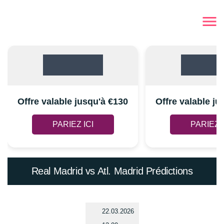
Offre valable jusqu'à €130
Offre valable ju
PARIEZ ICI
PARIEZ I
Real Madrid vs Atl. Madrid Prédictions
22.03.2026