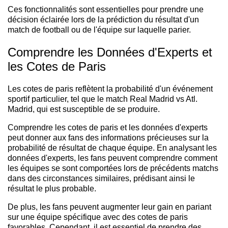
Ces fonctionnalités sont essentielles pour prendre une
décision éclairée lors de la prédiction du résultat d'un
match de football ou de l'équipe sur laquelle parier.
Comprendre les Données d'Experts et
les Cotes de Paris
Les cotes de paris reflètent la probabilité d'un événement
sportif particulier, tel que le match Real Madrid vs Atl.
Madrid, qui est susceptible de se produire.
Comprendre les cotes de paris et les données d'experts
peut donner aux fans des informations précieuses sur la
probabilité de résultat de chaque équipe. En analysant les
données d'experts, les fans peuvent comprendre comment
les équipes se sont comportées lors de précédents matchs
dans des circonstances similaires, prédisant ainsi le
résultat le plus probable.
De plus, les fans peuvent augmenter leur gain en pariant
sur une équipe spécifique avec des cotes de paris
favorables. Cependant, il est essentiel de prendre des