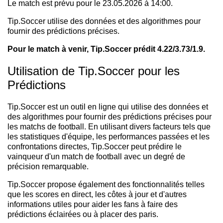
Le match est prévu pour le 23.05.2026 à 14:00.
Tip.Soccer utilise des données et des algorithmes pour
fournir des prédictions précises.
Pour le match à venir, Tip.Soccer prédit 4.22/3.73/1.9.
Utilisation de Tip.Soccer pour les
Prédictions
Tip.Soccer est un outil en ligne qui utilise des données et
des algorithmes pour fournir des prédictions précises pour
les matchs de football. En utilisant divers facteurs tels que
les statistiques d'équipe, les performances passées et les
confrontations directes, Tip.Soccer peut prédire le
vainqueur d'un match de football avec un degré de
précision remarquable.
Tip.Soccer propose également des fonctionnalités telles
que les scores en direct, les côtes à jour et d'autres
informations utiles pour aider les fans à faire des
prédictions éclairées ou à placer des paris.