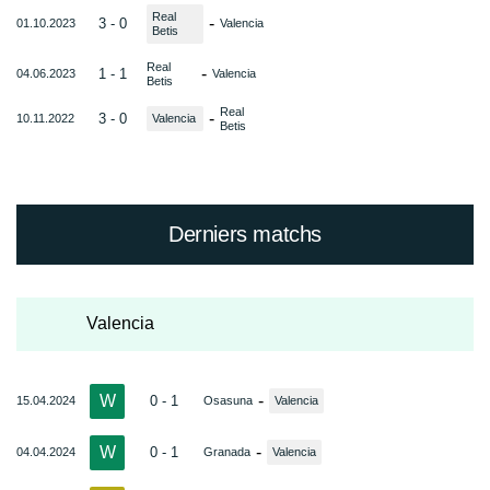
Real
-
3 - 0
01.10.2023
Valencia
Betis
Real
-
1 - 1
04.06.2023
Valencia
Betis
Real
-
3 - 0
10.11.2022
Valencia
Betis
Derniers matchs
Valencia
W
-
0 - 1
15.04.2024
Osasuna
Valencia
W
-
0 - 1
04.04.2024
Granada
Valencia