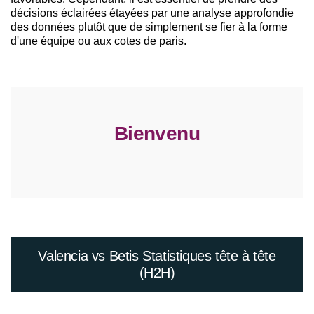
décisions éclairées étayées par une analyse approfondie
des données plutôt que de simplement se fier à la forme
d'une équipe ou aux cotes de paris.
Bienvenu
Valencia vs Betis Statistiques tête à tête
(H2H)