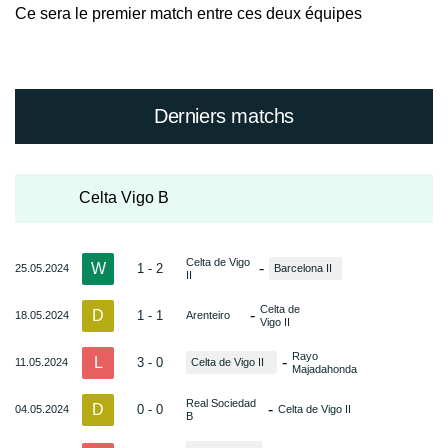
Ce sera le premier match entre ces deux équipes
Derniers matchs
Celta Vigo B
Celta de Vigo
W
-
1 - 2
25.05.2024
Barcelona II
II
Celta de
D
-
1 - 1
18.05.2024
Arenteiro
Vigo II
Rayo
L
-
3 - 0
11.05.2024
Celta de Vigo II
Majadahonda
Real Sociedad
D
-
0 - 0
04.05.2024
Celta de Vigo II
B