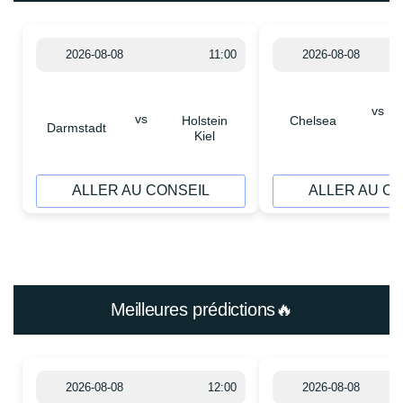
2026-08-08
11:00
2026-08-08
vs
vs
Holstein
Chelsea
Darmstadt
Kiel
ALLER AU CONSEIL
ALLER AU C
Meilleures prédictions🔥
2026-08-08
12:00
2026-08-08