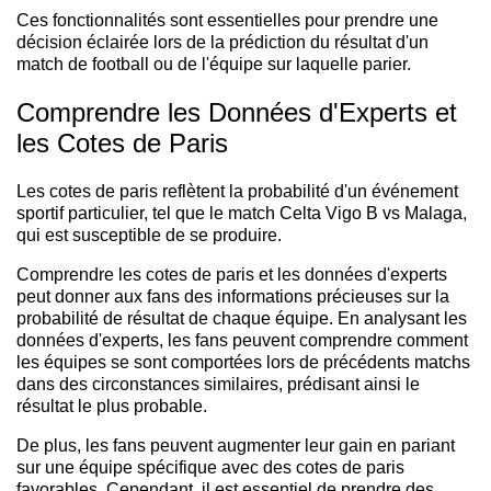
Ces fonctionnalités sont essentielles pour prendre une
décision éclairée lors de la prédiction du résultat d'un
match de football ou de l'équipe sur laquelle parier.
Comprendre les Données d'Experts et
les Cotes de Paris
Les cotes de paris reflètent la probabilité d'un événement
sportif particulier, tel que le match Celta Vigo B vs Malaga,
qui est susceptible de se produire.
Comprendre les cotes de paris et les données d'experts
peut donner aux fans des informations précieuses sur la
probabilité de résultat de chaque équipe. En analysant les
données d'experts, les fans peuvent comprendre comment
les équipes se sont comportées lors de précédents matchs
dans des circonstances similaires, prédisant ainsi le
résultat le plus probable.
De plus, les fans peuvent augmenter leur gain en pariant
sur une équipe spécifique avec des cotes de paris
favorables. Cependant, il est essentiel de prendre des