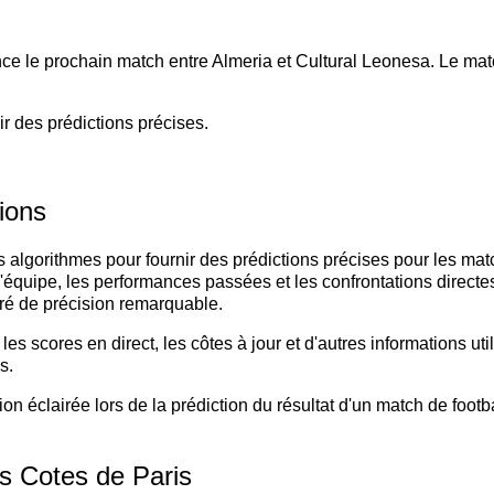
nce le prochain match entre Almeria et Cultural Leonesa. Le mat
r des prédictions précises.
tions
es algorithmes pour fournir des prédictions précises pour les ma
s d'équipe, les performances passées et les confrontations directe
gré de précision remarquable.
s scores en direct, les côtes à jour et d'autres informations uti
s.
on éclairée lors de la prédiction du résultat d'un match de footb
s Cotes de Paris