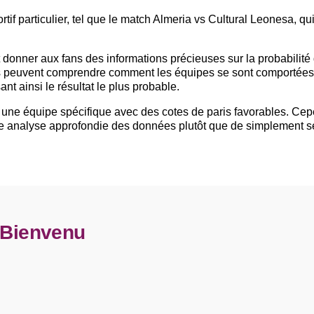
tif particulier, tel que le match Almeria vs Cultural Leonesa, qui
donner aux fans des informations précieuses sur la probabilité 
ns peuvent comprendre comment les équipes se sont comportées
t ainsi le résultat le plus probable.
 une équipe spécifique avec des cotes de paris favorables. Cepe
e analyse approfondie des données plutôt que de simplement se 
Bienvenu