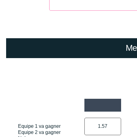
Mei
Equipe 1 va gagner
1.57
Equipe 2 va gagner