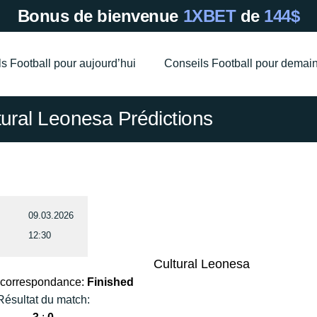
Bonus de bienvenue
1XBET
de
144$
s Football pour aujourd’hui
Conseils Football pour demai
tural Leonesa Prédictions
09.03.2026
12:30
Cultural Leonesa
e correspondance:
Finished
Résultat du match: