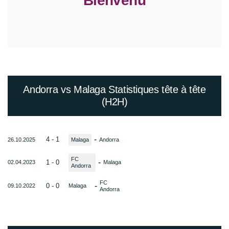
Bienvenu
Andorra vs Malaga Statistiques tête à tête
(H2H)
-
4 - 1
26.10.2025
Malaga
Andorra
FC
-
1 - 0
02.04.2023
Malaga
Andorra
FC
-
0 - 0
09.10.2022
Malaga
Andorra