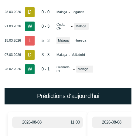
D
-
0 - 0
28.03.2026
Malaga
Leganes
Cadiz
W
-
0 - 3
21.03.2026
Malaga
CF
L
-
5 - 3
15.03.2026
Malaga
Huesca
D
-
3 - 3
07.03.2026
Malaga
Valladolid
Granada
W
-
0 - 1
28.02.2026
Malaga
CF
Prédictions d'aujourd'hui
2026-08-08
11:00
2026-08-08