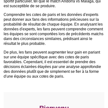
sportif particulier, tel que le match Andorra vs Malaga, qui
est susceptible de se produire.
Comprendre les cotes de paris et les données d'experts
peut donner aux fans des informations précieuses sur la
probabilité de résultat de chaque équipe. En analysant les
données d'experts, les fans peuvent comprendre comment
les équipes se sont comportées lors de précédents matchs
dans des circonstances similaires, prédisant ainsi le
résultat le plus probable.
De plus, les fans peuvent augmenter leur gain en pariant
sur une équipe spécifique avec des cotes de paris
favorables. Cependant, il est essentiel de prendre des
décisions éclairées étayées par une analyse approfondie
des données plutôt que de simplement se fier à la forme
d'une équipe ou aux cotes de paris.