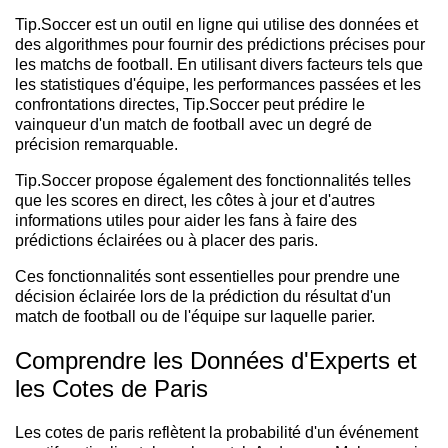
Tip.Soccer est un outil en ligne qui utilise des données et
des algorithmes pour fournir des prédictions précises pour
les matchs de football. En utilisant divers facteurs tels que
les statistiques d'équipe, les performances passées et les
confrontations directes, Tip.Soccer peut prédire le
vainqueur d'un match de football avec un degré de
précision remarquable.
Tip.Soccer propose également des fonctionnalités telles
que les scores en direct, les côtes à jour et d'autres
informations utiles pour aider les fans à faire des
prédictions éclairées ou à placer des paris.
Ces fonctionnalités sont essentielles pour prendre une
décision éclairée lors de la prédiction du résultat d'un
match de football ou de l'équipe sur laquelle parier.
Comprendre les Données d'Experts et
les Cotes de Paris
Les cotes de paris reflètent la probabilité d'un événement