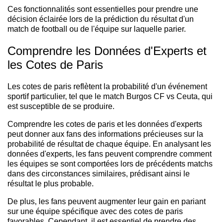
Ces fonctionnalités sont essentielles pour prendre une
décision éclairée lors de la prédiction du résultat d'un
match de football ou de l'équipe sur laquelle parier.
Comprendre les Données d'Experts et
les Cotes de Paris
Les cotes de paris reflètent la probabilité d'un événement
sportif particulier, tel que le match Burgos CF vs Ceuta, qui
est susceptible de se produire.
Comprendre les cotes de paris et les données d'experts
peut donner aux fans des informations précieuses sur la
probabilité de résultat de chaque équipe. En analysant les
données d'experts, les fans peuvent comprendre comment
les équipes se sont comportées lors de précédents matchs
dans des circonstances similaires, prédisant ainsi le
résultat le plus probable.
De plus, les fans peuvent augmenter leur gain en pariant
sur une équipe spécifique avec des cotes de paris
favorables. Cependant, il est essentiel de prendre des