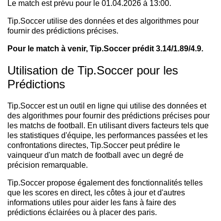
Le match est prévu pour le 01.04.2026 à 13:00.
Tip.Soccer utilise des données et des algorithmes pour
fournir des prédictions précises.
Pour le match à venir, Tip.Soccer prédit 3.14/1.89/4.9.
Utilisation de Tip.Soccer pour les
Prédictions
Tip.Soccer est un outil en ligne qui utilise des données et
des algorithmes pour fournir des prédictions précises pour
les matchs de football. En utilisant divers facteurs tels que
les statistiques d'équipe, les performances passées et les
confrontations directes, Tip.Soccer peut prédire le
vainqueur d'un match de football avec un degré de
précision remarquable.
Tip.Soccer propose également des fonctionnalités telles
que les scores en direct, les côtes à jour et d'autres
informations utiles pour aider les fans à faire des
prédictions éclairées ou à placer des paris.