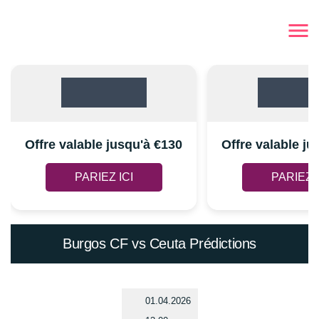
Offre valable jusqu'à €130
Offre valable ju
PARIEZ ICI
PARIEZ I
Burgos CF vs Ceuta Prédictions
01.04.2026