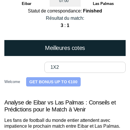
07:00
Eibar
Las Palmas
Statut de correspondance:
Finished
Résultat du match:
3
:
1
Meilleures cotes
1X2
Welcome
GET BONUS UP TO €100
Analyse de Eibar vs Las Palmas : Conseils et
Prédictions pour le Match à Venir
Les fans de football du monde entier attendent avec
impatience le prochain match entre Eibar et Las Palmas.