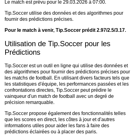
Le match est prévu pour le 29.03.2026 à 07:00.
Tip.Soccer utilise des données et des algorithmes pour
fournir des prédictions précises.
Pour le match à venir, Tip.Soccer prédit 2.97/2.5/3.17.
Utilisation de Tip.Soccer pour les
Prédictions
Tip.Soccer est un outil en ligne qui utilise des données et
des algorithmes pour fournir des prédictions précises pour
les matchs de football. En utilisant divers facteurs tels que
les statistiques d'équipe, les performances passées et les
confrontations directes, Tip.Soccer peut prédire le
vainqueur d'un match de football avec un degré de
précision remarquable.
Tip.Soccer propose également des fonctionnalités telles
que les scores en direct, les côtes à jour et d'autres
informations utiles pour aider les fans à faire des
prédictions éclairées ou à placer des paris.