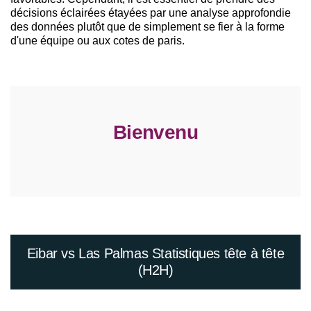
décisions éclairées étayées par une analyse approfondie
des données plutôt que de simplement se fier à la forme
d'une équipe ou aux cotes de paris.
Bienvenu
Eibar vs Las Palmas Statistiques tête à tête
(H2H)