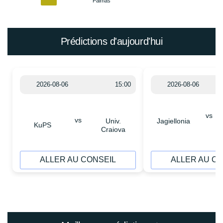
Palmas
Prédictions d'aujourd'hui
2026-08-06
15:00
2026-08-06
vs
vs
Univ.
Jagiellonia
KuPS
Craiova
ALLER AU CONSEIL
ALLER AU C