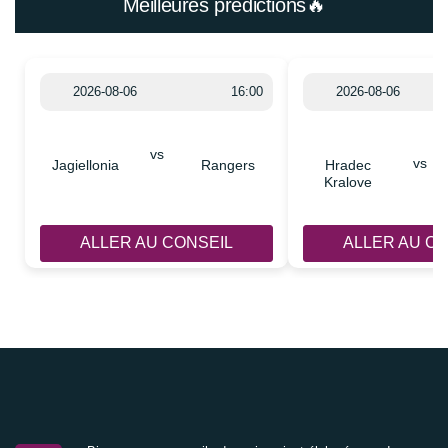
Meilleures prédictions🔥
2026-08-06
16:00
2026-08-06
vs
vs
Jagiellonia
Rangers
Hradec
Kralove
ALLER AU CONSEIL
ALLER AU C