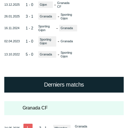
Granada
-
1 - 0
13.12.2025
Gijon
CF
Sporting
-
3 - 1
26.01.2025
Granada
Gijon
Sporting
-
1 - 2
16.11.2024
Granada
Gijon
Sporting
-
1 - 0
02.04.2023
Granada
Gijon
Sporting
-
5 - 0
13.10.2022
Granada
Gijon
Derniers matchs
Granada CF
Granada