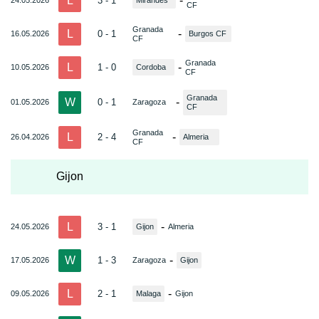
L
-
3 - 1
24.05.2026
Mirandes
CF
Granada
L
-
0 - 1
16.05.2026
Burgos CF
CF
Granada
L
-
1 - 0
10.05.2026
Cordoba
CF
Granada
W
-
0 - 1
01.05.2026
Zaragoza
CF
Granada
L
-
2 - 4
26.04.2026
Almeria
CF
Gijon
L
-
3 - 1
24.05.2026
Gijon
Almeria
W
-
1 - 3
17.05.2026
Zaragoza
Gijon
L
-
2 - 1
09.05.2026
Malaga
Gijon