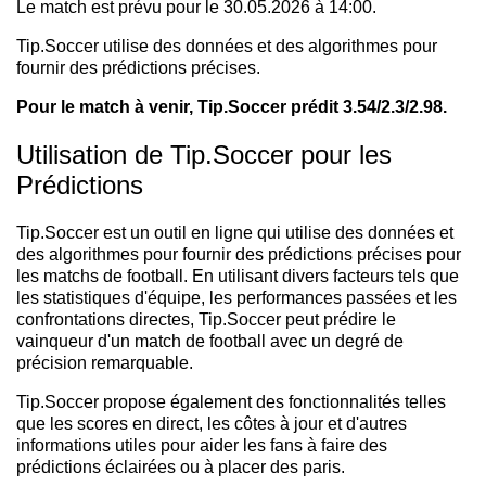
Le match est prévu pour le 30.05.2026 à 14:00.
Tip.Soccer utilise des données et des algorithmes pour
fournir des prédictions précises.
Pour le match à venir, Tip.Soccer prédit 3.54/2.3/2.98.
Utilisation de Tip.Soccer pour les
Prédictions
Tip.Soccer est un outil en ligne qui utilise des données et
des algorithmes pour fournir des prédictions précises pour
les matchs de football. En utilisant divers facteurs tels que
les statistiques d'équipe, les performances passées et les
confrontations directes, Tip.Soccer peut prédire le
vainqueur d'un match de football avec un degré de
précision remarquable.
Tip.Soccer propose également des fonctionnalités telles
que les scores en direct, les côtes à jour et d'autres
informations utiles pour aider les fans à faire des
prédictions éclairées ou à placer des paris.