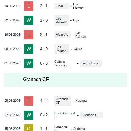
Las
L
-
3 - 1
29.03.2026
Eibar
Palmas
Las
W
-
1 - 0
22.03.2026
Gijon
Palmas
Las
L
-
2 - 1
16.03.2026
Albacete
Palmas
Las
W
-
4 - 0
08.03.2026
Ceuta
Palmas
Cultural
W
-
0 - 3
01.03.2026
Las Palmas
Leonesa
Granada CF
Granada
L
-
4 - 2
28.03.2026
Huesca
CF
Real Sociedad
W
-
0 - 2
22.03.2026
Granada CF
B
Granada
D
-
1 - 1
15.03.2026
Andorra
CF