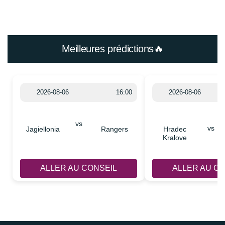
Meilleures prédictions🔥
2026-08-06
16:00
2026-08-06
vs
vs
Jagiellonia
Rangers
Hradec
Kralove
ALLER AU CONSEIL
ALLER AU C