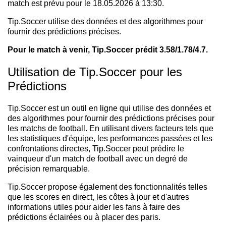
match est prévu pour le 18.05.2026 à 13:30.
Tip.Soccer utilise des données et des algorithmes pour
fournir des prédictions précises.
Pour le match à venir, Tip.Soccer prédit 3.58/1.78/4.7.
Utilisation de Tip.Soccer pour les
Prédictions
Tip.Soccer est un outil en ligne qui utilise des données et
des algorithmes pour fournir des prédictions précises pour
les matchs de football. En utilisant divers facteurs tels que
les statistiques d'équipe, les performances passées et les
confrontations directes, Tip.Soccer peut prédire le
vainqueur d'un match de football avec un degré de
précision remarquable.
Tip.Soccer propose également des fonctionnalités telles
que les scores en direct, les côtes à jour et d'autres
informations utiles pour aider les fans à faire des
prédictions éclairées ou à placer des paris.