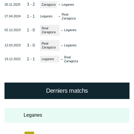
-
3 - 2
30.11.2025
Zaragoza
Leganes
Real
-
1 - 1
27.04.2024
Leganes
Zaragoza
Real
-
1 - 0
02.12.2023
Leganes
Zaragoza
Real
-
3 - 0
12.03.2023
Leganes
Zaragoza
Real
-
2 - 1
19.12.2022
Leganes
Zaragoza
Derniers matchs
Leganes