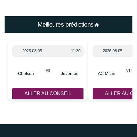
Meilleures prédictions🔥
2026-08-05
11:30
2026-08-05
vs
vs
Chelsea
Juventus
AC Milan
ALLER AU CONSEIL
ALLER AU C