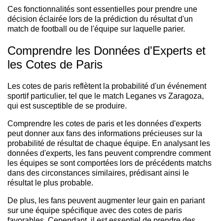
Ces fonctionnalités sont essentielles pour prendre une
décision éclairée lors de la prédiction du résultat d'un
match de football ou de l'équipe sur laquelle parier.
Comprendre les Données d'Experts et
les Cotes de Paris
Les cotes de paris reflètent la probabilité d'un événement
sportif particulier, tel que le match Leganes vs Zaragoza,
qui est susceptible de se produire.
Comprendre les cotes de paris et les données d'experts
peut donner aux fans des informations précieuses sur la
probabilité de résultat de chaque équipe. En analysant les
données d'experts, les fans peuvent comprendre comment
les équipes se sont comportées lors de précédents matchs
dans des circonstances similaires, prédisant ainsi le
résultat le plus probable.
De plus, les fans peuvent augmenter leur gain en pariant
sur une équipe spécifique avec des cotes de paris
favorables. Cependant, il est essentiel de prendre des