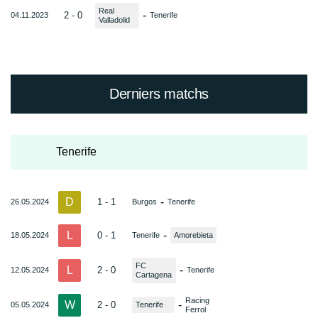
Real
-
2 - 0
04.11.2023
Tenerife
Valladolid
Derniers matchs
Tenerife
D
-
1 - 1
26.05.2024
Burgos
Tenerife
L
-
0 - 1
18.05.2024
Tenerife
Amorebieta
FC
L
-
2 - 0
12.05.2024
Tenerife
Cartagena
Racing
W
-
2 - 0
05.05.2024
Tenerife
Ferrol