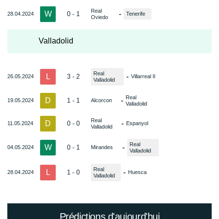
Real
W
-
0 - 1
28.04.2024
Tenerife
Oviedo
Valladolid
Real
L
-
3 - 2
26.05.2024
Villarreal II
Valladolid
Real
D
-
1 - 1
19.05.2024
Alcorcon
Valladolid
Real
D
-
0 - 0
11.05.2024
Espanyol
Valladolid
Real
W
-
0 - 1
04.05.2024
Mirandes
Valladolid
Real
L
-
1 - 0
28.04.2024
Huesca
Valladolid
Prédictions d'aujourd'hui