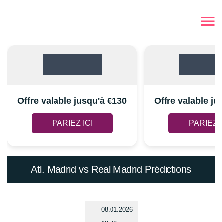
Offre valable jusqu'à €130
Offre valable ju
PARIEZ ICI
PARIEZ I
Atl. Madrid vs Real Madrid Prédictions
08.01.2026