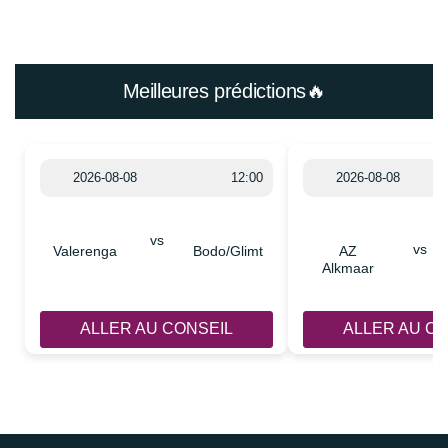
Meilleures prédictions🔥
2026-08-08
12:00
2026-08-08
vs
vs
Valerenga
Bodo/Glimt
AZ
Alkmaar
ALLER AU CONSEIL
ALLER AU C