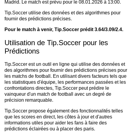
Madrid. Le match est prévu pour le 08.01.2026 à 13:00.
Tip.Soccer utilise des données et des algorithmes pour
fournir des prédictions précises.
Pour le match à venir, Tip.Soccer prédit 3.64/3.09/2.4.
Utilisation de Tip.Soccer pour les
Prédictions
Tip.Soccer est un outil en ligne qui utilise des données et
des algorithmes pour fournir des prédictions précises pour
les matchs de football. En utilisant divers facteurs tels que
les statistiques d'équipe, les performances passées et les
confrontations directes, Tip.Soccer peut prédire le
vainqueur d'un match de football avec un degré de
précision remarquable.
Tip.Soccer propose également des fonctionnalités telles
que les scores en direct, les côtes à jour et d'autres
informations utiles pour aider les fans à faire des
prédictions éclairées ou à placer des paris.