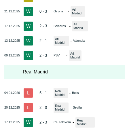
Atl.
W
-
0 - 3
21.12.2025
Girona
Madrid
Atl.
W
-
2 - 3
17.12.2025
Baleares
Madrid
Atl.
W
-
2 - 1
13.12.2025
Valencia
Madrid
Atl.
W
-
2 - 3
09.12.2025
PSV
Madrid
Real Madrid
Real
L
-
5 - 1
04.01.2026
Betis
Madrid
Real
L
-
2 - 0
20.12.2025
Sevilla
Madrid
Real
W
-
2 - 3
17.12.2025
CF Talavera
Madrid