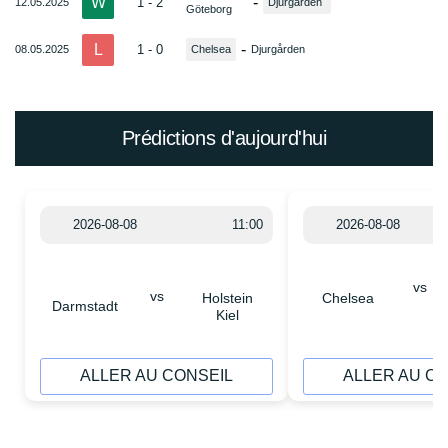
W
-
1 - 2
12.05.2025
Djurgården
Göteborg
L
-
1 - 0
08.05.2025
Chelsea
Djurgården
Prédictions d'aujourd'hui
2026-08-08
11:00
2026-08-08
vs
vs
Holstein
Chelsea
Darmstadt
Kiel
ALLER AU CONSEIL
ALLER AU C