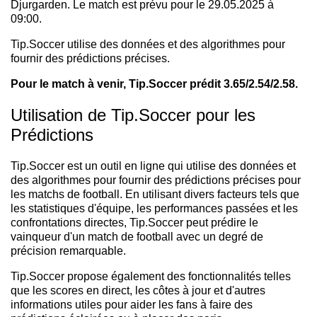
Djurgarden. Le match est prévu pour le 29.05.2025 à
09:00.
Tip.Soccer utilise des données et des algorithmes pour
fournir des prédictions précises.
Pour le match à venir, Tip.Soccer prédit 3.65/2.54/2.58.
Utilisation de Tip.Soccer pour les
Prédictions
Tip.Soccer est un outil en ligne qui utilise des données et
des algorithmes pour fournir des prédictions précises pour
les matchs de football. En utilisant divers facteurs tels que
les statistiques d'équipe, les performances passées et les
confrontations directes, Tip.Soccer peut prédire le
vainqueur d'un match de football avec un degré de
précision remarquable.
Tip.Soccer propose également des fonctionnalités telles
que les scores en direct, les côtes à jour et d'autres
informations utiles pour aider les fans à faire des