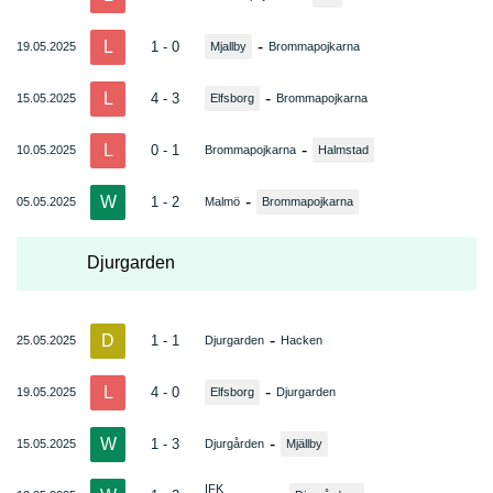
L
-
1 - 0
19.05.2025
Mjallby
Brommapojkarna
L
-
4 - 3
15.05.2025
Elfsborg
Brommapojkarna
L
-
0 - 1
10.05.2025
Brommapojkarna
Halmstad
W
-
1 - 2
05.05.2025
Malmö
Brommapojkarna
Djurgarden
D
-
1 - 1
25.05.2025
Djurgarden
Hacken
L
-
4 - 0
19.05.2025
Elfsborg
Djurgarden
W
-
1 - 3
15.05.2025
Djurgården
Mjällby
IFK