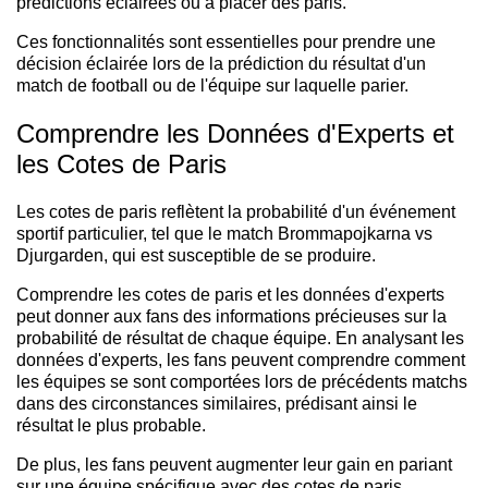
prédictions éclairées ou à placer des paris.
Ces fonctionnalités sont essentielles pour prendre une
décision éclairée lors de la prédiction du résultat d'un
match de football ou de l'équipe sur laquelle parier.
Comprendre les Données d'Experts et
les Cotes de Paris
Les cotes de paris reflètent la probabilité d'un événement
sportif particulier, tel que le match Brommapojkarna vs
Djurgarden, qui est susceptible de se produire.
Comprendre les cotes de paris et les données d'experts
peut donner aux fans des informations précieuses sur la
probabilité de résultat de chaque équipe. En analysant les
données d'experts, les fans peuvent comprendre comment
les équipes se sont comportées lors de précédents matchs
dans des circonstances similaires, prédisant ainsi le
résultat le plus probable.
De plus, les fans peuvent augmenter leur gain en pariant
sur une équipe spécifique avec des cotes de paris