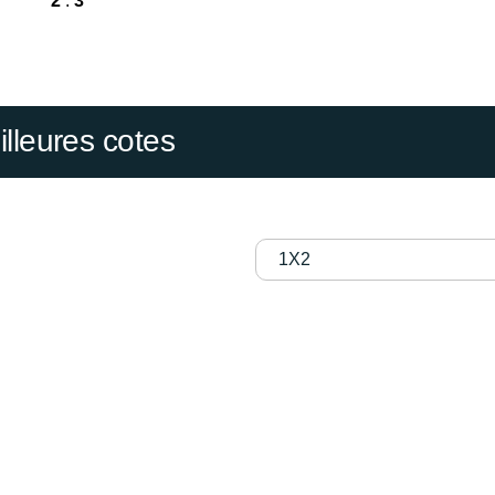
2
:
3
lleures cotes
1X2