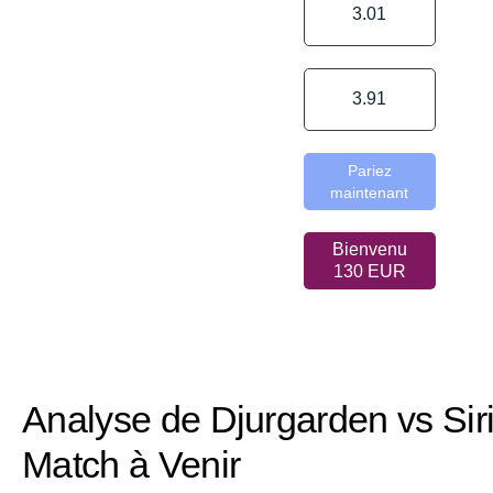
3.01
3.91
Pariez
maintenant
Bienvenu
130 EUR
Analyse de Djurgarden vs Siri
Match à Venir