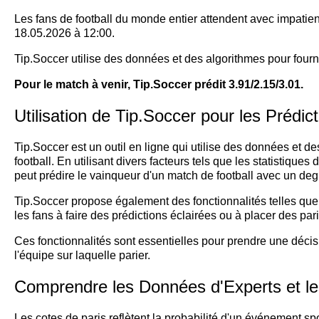
Les fans de football du monde entier attendent avec impatien
18.05.2026 à 12:00.
Tip.Soccer utilise des données et des algorithmes pour fourni
Pour le match à venir, Tip.Soccer prédit 3.91/2.15/3.01.
Utilisation de Tip.Soccer pour les Prédic
Tip.Soccer est un outil en ligne qui utilise des données et d
football. En utilisant divers facteurs tels que les statistique
peut prédire le vainqueur d'un match de football avec un de
Tip.Soccer propose également des fonctionnalités telles que le
les fans à faire des prédictions éclairées ou à placer des pari
Ces fonctionnalités sont essentielles pour prendre une décisi
l'équipe sur laquelle parier.
Comprendre les Données d'Experts et le
Les cotes de paris reflètent la probabilité d'un événement spor