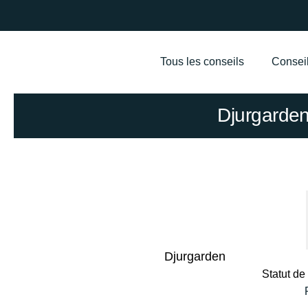
Tous les conseils
Conseil
Djurgarden
Djurgarden
Statut d