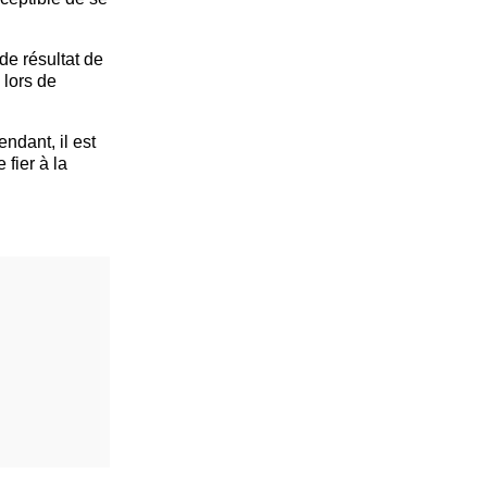
de résultat de
 lors de
ndant, il est
fier à la