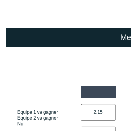
Mei
Equipe 1 va gagner
2.15
Equipe 2 va gagner
Nul