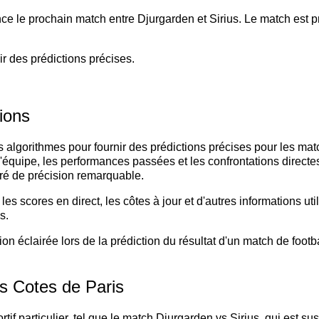
ce le prochain match entre Djurgarden et Sirius. Le match est p
r des prédictions précises.
tions
es algorithmes pour fournir des prédictions précises pour les ma
s d'équipe, les performances passées et les confrontations directe
gré de précision remarquable.
s scores en direct, les côtes à jour et d'autres informations uti
s.
on éclairée lors de la prédiction du résultat d'un match de footb
s Cotes de Paris
tif particulier, tel que le match Djurgarden vs Sirius, qui est su