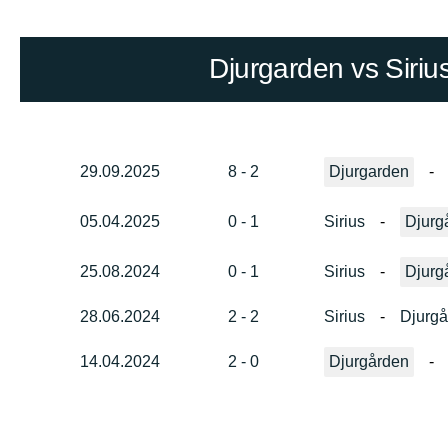
Djurgarden vs Sirius
29.09.2025
8 - 2
Djurgarden
-
05.04.2025
0 - 1
Sirius
-
Djurg
25.08.2024
0 - 1
Sirius
-
Djurg
28.06.2024
2 - 2
Sirius
-
Djurgå
14.04.2024
2 - 0
Djurgården
-