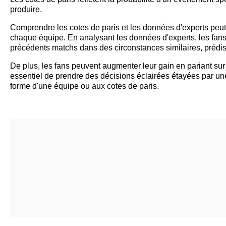
produire.
Comprendre les cotes de paris et les données d'experts peut 
chaque équipe. En analysant les données d'experts, les fa
précédents matchs dans des circonstances similaires, prédisan
De plus, les fans peuvent augmenter leur gain en pariant sur
essentiel de prendre des décisions éclairées étayées par un
forme d'une équipe ou aux cotes de paris.