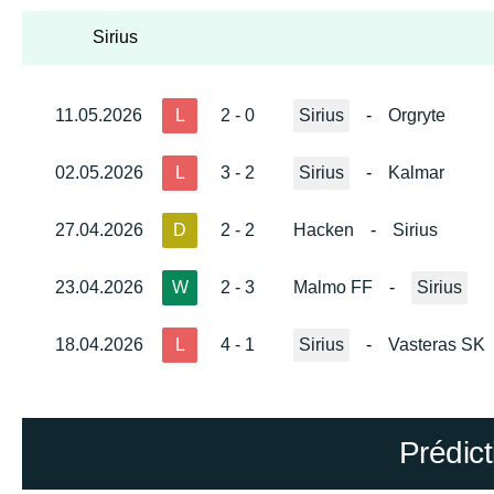
Sirius
11.05.2026
L
2 - 0
Sirius
-
Orgryte
02.05.2026
L
3 - 2
Sirius
-
Kalmar
27.04.2026
D
2 - 2
Hacken
-
Sirius
23.04.2026
W
2 - 3
Malmo FF
-
Sirius
18.04.2026
L
4 - 1
Sirius
-
Vasteras SK
Prédict