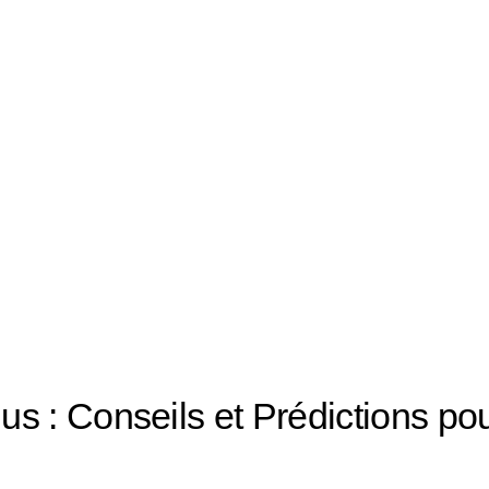
us : Conseils et Prédictions pou