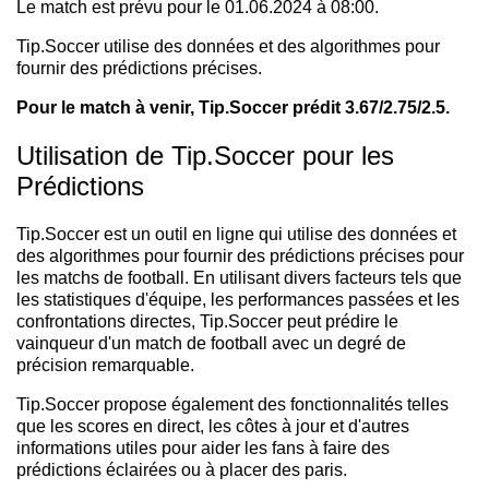
Le match est prévu pour le 01.06.2024 à 08:00.
Tip.Soccer utilise des données et des algorithmes pour
fournir des prédictions précises.
Pour le match à venir, Tip.Soccer prédit 3.67/2.75/2.5.
Utilisation de Tip.Soccer pour les
Prédictions
Tip.Soccer est un outil en ligne qui utilise des données et
des algorithmes pour fournir des prédictions précises pour
les matchs de football. En utilisant divers facteurs tels que
les statistiques d'équipe, les performances passées et les
confrontations directes, Tip.Soccer peut prédire le
vainqueur d'un match de football avec un degré de
précision remarquable.
Tip.Soccer propose également des fonctionnalités telles
que les scores en direct, les côtes à jour et d'autres
informations utiles pour aider les fans à faire des
prédictions éclairées ou à placer des paris.