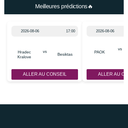
Meilleures prédictions🔥
2026-08-06
17:00
2026-08-06
vs
vs
Hradec
PAOK
Besiktas
Kralove
ALLER AU CONSEIL
ALLER AU C