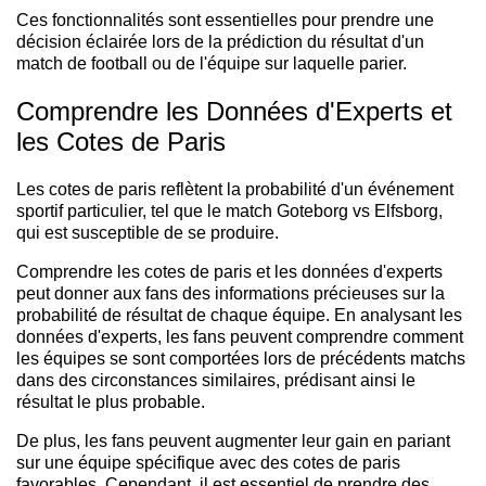
Ces fonctionnalités sont essentielles pour prendre une
décision éclairée lors de la prédiction du résultat d'un
match de football ou de l'équipe sur laquelle parier.
Comprendre les Données d'Experts et
les Cotes de Paris
Les cotes de paris reflètent la probabilité d'un événement
sportif particulier, tel que le match Goteborg vs Elfsborg,
qui est susceptible de se produire.
Comprendre les cotes de paris et les données d'experts
peut donner aux fans des informations précieuses sur la
probabilité de résultat de chaque équipe. En analysant les
données d'experts, les fans peuvent comprendre comment
les équipes se sont comportées lors de précédents matchs
dans des circonstances similaires, prédisant ainsi le
résultat le plus probable.
De plus, les fans peuvent augmenter leur gain en pariant
sur une équipe spécifique avec des cotes de paris
favorables. Cependant, il est essentiel de prendre des