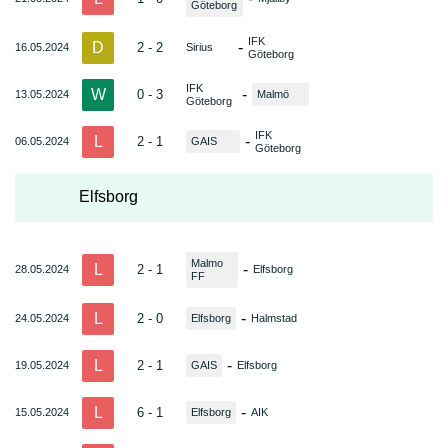
Göteborg
IFK
D
-
2 - 2
16.05.2024
Sirius
Göteborg
IFK
W
-
0 - 3
13.05.2024
Malmö
Göteborg
IFK
L
-
2 - 1
06.05.2024
GAIS
Göteborg
Elfsborg
Malmo
L
-
2 - 1
28.05.2024
Elfsborg
FF
L
-
2 - 0
24.05.2024
Elfsborg
Halmstad
L
-
2 - 1
19.05.2024
GAIS
Elfsborg
L
-
6 - 1
15.05.2024
Elfsborg
AIK