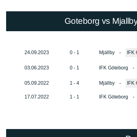
Goteborg vs Mjallby
24.09.2023
0 - 1
Mjällby
-
IFK 
03.06.2023
0 - 1
IFK Göteborg
-
05.09.2022
1 - 4
Mjällby
-
IFK 
17.07.2022
1 - 1
IFK Göteborg
-