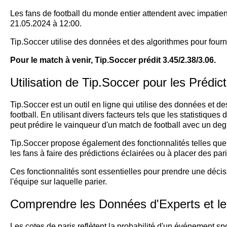
Les fans de football du monde entier attendent avec impatien
21.05.2024 à 12:00.
Tip.Soccer utilise des données et des algorithmes pour fourni
Pour le match à venir, Tip.Soccer prédit 3.45/2.38/3.06.
Utilisation de Tip.Soccer pour les Prédic
Tip.Soccer est un outil en ligne qui utilise des données et d
football. En utilisant divers facteurs tels que les statistique
peut prédire le vainqueur d'un match de football avec un de
Tip.Soccer propose également des fonctionnalités telles que le
les fans à faire des prédictions éclairées ou à placer des pari
Ces fonctionnalités sont essentielles pour prendre une décisi
l'équipe sur laquelle parier.
Comprendre les Données d'Experts et le
Les cotes de paris reflètent la probabilité d'un événement spor