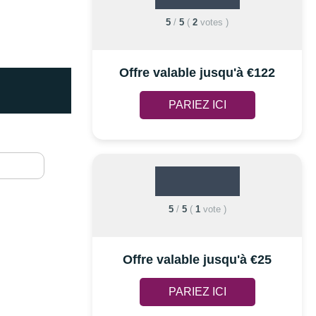
5
/
5
(
2
votes
)
Offre valable jusqu'à €122
PARIEZ ICI
5
/
5
(
1
vote
)
Offre valable jusqu'à €25
PARIEZ ICI