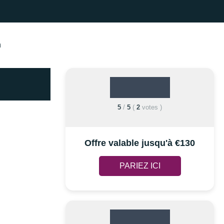
n
5
/
5
(
2
votes
)
Offre valable jusqu'à €130
PARIEZ ICI