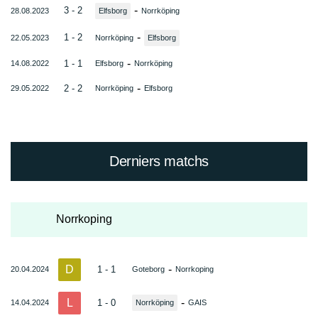
-
3 - 2
28.08.2023
Elfsborg
Norrköping
-
1 - 2
22.05.2023
Norrköping
Elfsborg
-
1 - 1
14.08.2022
Elfsborg
Norrköping
-
2 - 2
29.05.2022
Norrköping
Elfsborg
Derniers matchs
Norrkoping
D
-
1 - 1
20.04.2024
Goteborg
Norrkoping
L
-
1 - 0
14.04.2024
Norrköping
GAIS