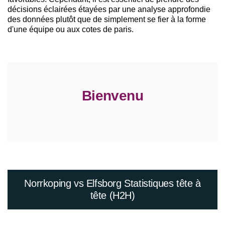
décisions éclairées étayées par une analyse approfondie
des données plutôt que de simplement se fier à la forme
d'une équipe ou aux cotes de paris.
Bienvenu
Norrkoping vs Elfsborg Statistiques tête à
tête (H2H)