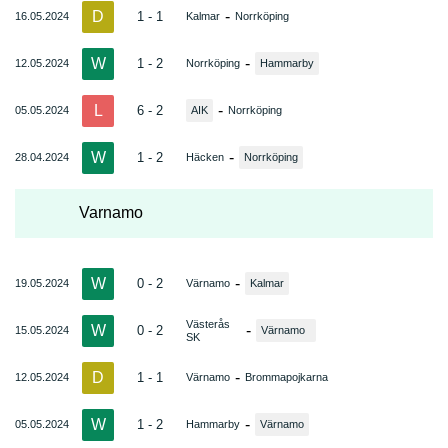
D
-
1 - 1
16.05.2024
Kalmar
Norrköping
W
-
1 - 2
12.05.2024
Norrköping
Hammarby
L
-
6 - 2
05.05.2024
AIK
Norrköping
W
-
1 - 2
28.04.2024
Häcken
Norrköping
Varnamo
W
-
0 - 2
19.05.2024
Värnamo
Kalmar
Västerås
W
-
0 - 2
15.05.2024
Värnamo
SK
D
-
1 - 1
12.05.2024
Värnamo
Brommapojkarna
W
-
1 - 2
05.05.2024
Hammarby
Värnamo