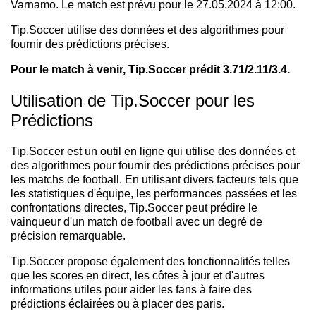
Varnamo. Le match est prévu pour le 27.05.2024 à 12:00.
Tip.Soccer utilise des données et des algorithmes pour
fournir des prédictions précises.
Pour le match à venir, Tip.Soccer prédit 3.71/2.11/3.4.
Utilisation de Tip.Soccer pour les
Prédictions
Tip.Soccer est un outil en ligne qui utilise des données et
des algorithmes pour fournir des prédictions précises pour
les matchs de football. En utilisant divers facteurs tels que
les statistiques d'équipe, les performances passées et les
confrontations directes, Tip.Soccer peut prédire le
vainqueur d'un match de football avec un degré de
précision remarquable.
Tip.Soccer propose également des fonctionnalités telles
que les scores en direct, les côtes à jour et d'autres
informations utiles pour aider les fans à faire des
prédictions éclairées ou à placer des paris.