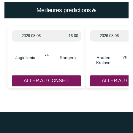
Meilleures prédictions🔥
2026-08-06
16:00
2026-08-06
vs
vs
Jagiellonia
Rangers
Hradec
Kralove
ALLER AU CONSEIL
ALLER AU C