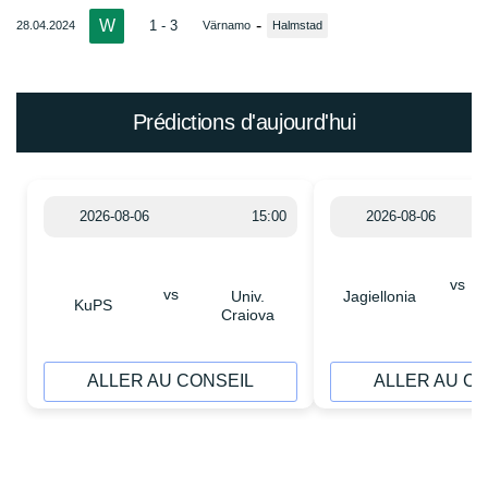
W
-
1 - 3
28.04.2024
Värnamo
Halmstad
Prédictions d'aujourd'hui
2026-08-06
15:00
2026-08-06
vs
vs
Univ.
Jagiellonia
KuPS
Craiova
ALLER AU CONSEIL
ALLER AU C