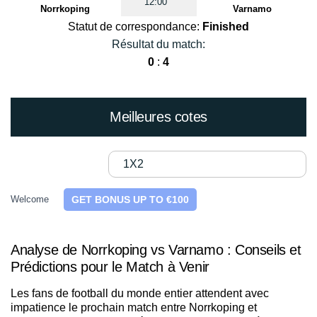
12:00
Norrkoping
Varnamo
Statut de correspondance:
Finished
Résultat du match:
0
:
4
Meilleures cotes
1X2
Welcome
GET BONUS UP TO €100
Analyse de Norrkoping vs Varnamo : Conseils et
Prédictions pour le Match à Venir
Les fans de football du monde entier attendent avec
impatience le prochain match entre Norrkoping et