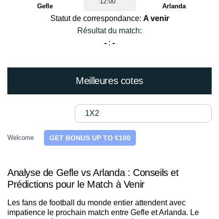
12:00
Gefle
Arlanda
Statut de correspondance:
A venir
Résultat du match:
-
:
-
Meilleures cotes
1X2
Welcome
GET BONUS UP TO €100
Analyse de Gefle vs Arlanda : Conseils et
Prédictions pour le Match à Venir
Les fans de football du monde entier attendent avec
impatience le prochain match entre Gefle et Arlanda. Le