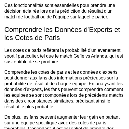
Ces fonctionnalités sont essentielles pour prendre une
décision éclairée lors de la prédiction du résultat d'un
match de football ou de l'équipe sur laquelle parier.
Comprendre les Données d'Experts et
les Cotes de Paris
Les cotes de paris reflètent la probabilité d'un événement
sportif particulier, tel que le match Gefle vs Arlanda, qui est
susceptible de se produire.
Comprendre les cotes de paris et les données d'experts
peut donner aux fans des informations précieuses sur la
probabilité de résultat de chaque équipe. En analysant les
données d'experts, les fans peuvent comprendre comment
les équipes se sont comportées lors de précédents matchs
dans des circonstances similaires, prédisant ainsi le
résultat le plus probable.
De plus, les fans peuvent augmenter leur gain en pariant
sur une équipe spécifique avec des cotes de paris
favorables. Cependant, il est essentiel de prendre des