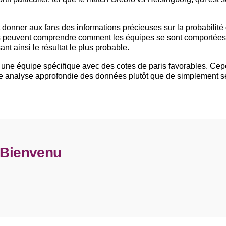
donner aux fans des informations précieuses sur la probabilité 
ns peuvent comprendre comment les équipes se sont comportées
t ainsi le résultat le plus probable.
 une équipe spécifique avec des cotes de paris favorables. Cepe
e analyse approfondie des données plutôt que de simplement se 
Bienvenu