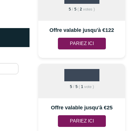
5
/
5
(
2
votes
)
Offre valable jusqu'à €122
PARIEZ ICI
5
/
5
(
1
vote
)
Offre valable jusqu'à €25
PARIEZ ICI