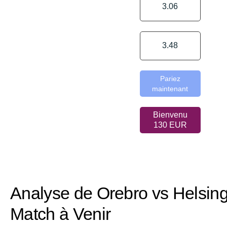
3.06
3.48
Pariez
maintenant
Bienvenu
130 EUR
Analyse de Orebro vs Helsingb
Match à Venir