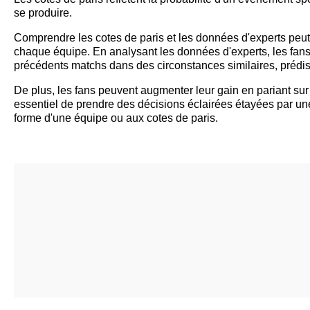
se produire.
Comprendre les cotes de paris et les données d'experts peut 
chaque équipe. En analysant les données d'experts, les fa
précédents matchs dans des circonstances similaires, prédisan
De plus, les fans peuvent augmenter leur gain en pariant sur
essentiel de prendre des décisions éclairées étayées par un
forme d'une équipe ou aux cotes de paris.