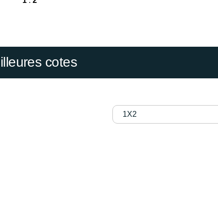
1
:
2
lleures cotes
1X2