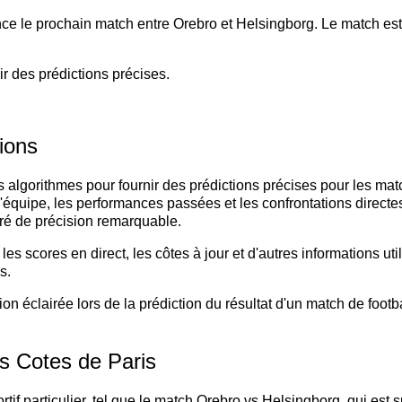
nce le prochain match entre Orebro et Helsingborg. Le match est
r des prédictions précises.
tions
es algorithmes pour fournir des prédictions précises pour les ma
s d'équipe, les performances passées et les confrontations directe
gré de précision remarquable.
s scores en direct, les côtes à jour et d'autres informations uti
s.
on éclairée lors de la prédiction du résultat d'un match de footb
s Cotes de Paris
rtif particulier, tel que le match Orebro vs Helsingborg, qui est 