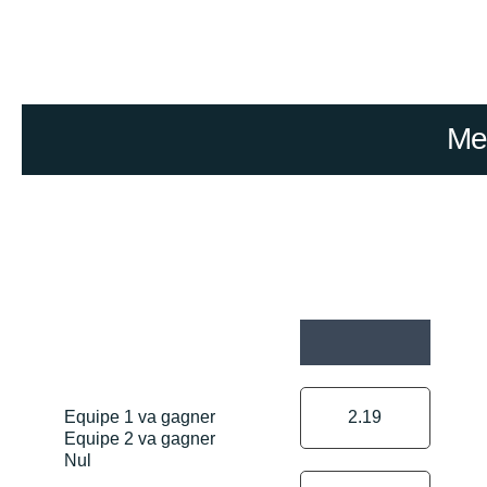
Mei
Equipe 1 va gagner
2.19
Equipe 2 va gagner
Nul