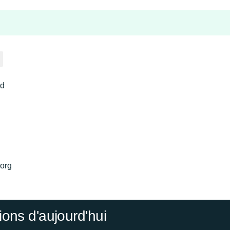
g
ld
org
ions d'aujourd'hui