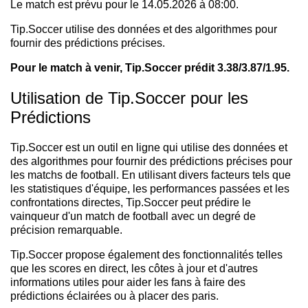
Le match est prévu pour le 14.05.2026 à 08:00.
Tip.Soccer utilise des données et des algorithmes pour
fournir des prédictions précises.
Pour le match à venir, Tip.Soccer prédit 3.38/3.87/1.95.
Utilisation de Tip.Soccer pour les
Prédictions
Tip.Soccer est un outil en ligne qui utilise des données et
des algorithmes pour fournir des prédictions précises pour
les matchs de football. En utilisant divers facteurs tels que
les statistiques d'équipe, les performances passées et les
confrontations directes, Tip.Soccer peut prédire le
vainqueur d'un match de football avec un degré de
précision remarquable.
Tip.Soccer propose également des fonctionnalités telles
que les scores en direct, les côtes à jour et d'autres
informations utiles pour aider les fans à faire des
prédictions éclairées ou à placer des paris.