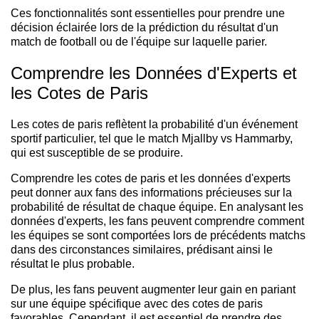
Ces fonctionnalités sont essentielles pour prendre une
décision éclairée lors de la prédiction du résultat d'un
match de football ou de l'équipe sur laquelle parier.
Comprendre les Données d'Experts et
les Cotes de Paris
Les cotes de paris reflètent la probabilité d'un événement
sportif particulier, tel que le match Mjallby vs Hammarby,
qui est susceptible de se produire.
Comprendre les cotes de paris et les données d'experts
peut donner aux fans des informations précieuses sur la
probabilité de résultat de chaque équipe. En analysant les
données d'experts, les fans peuvent comprendre comment
les équipes se sont comportées lors de précédents matchs
dans des circonstances similaires, prédisant ainsi le
résultat le plus probable.
De plus, les fans peuvent augmenter leur gain en pariant
sur une équipe spécifique avec des cotes de paris
favorables. Cependant, il est essentiel de prendre des