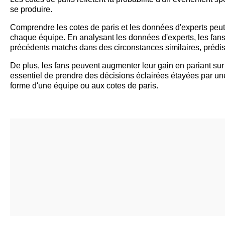
se produire.
Comprendre les cotes de paris et les données d'experts peut 
chaque équipe. En analysant les données d'experts, les fa
précédents matchs dans des circonstances similaires, prédisan
De plus, les fans peuvent augmenter leur gain en pariant sur
essentiel de prendre des décisions éclairées étayées par un
forme d'une équipe ou aux cotes de paris.