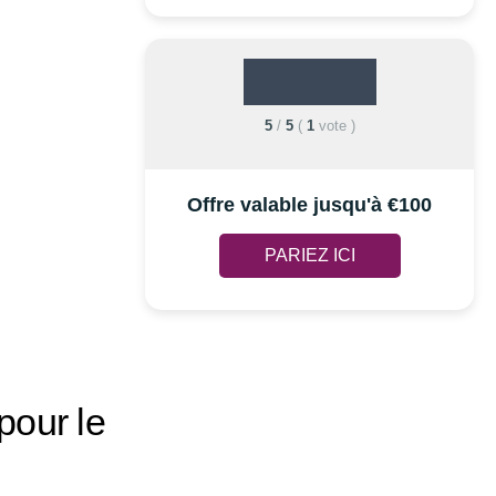
5
/
5
(
1
vote
)
Offre valable jusqu'à €100
PARIEZ ICI
pour le