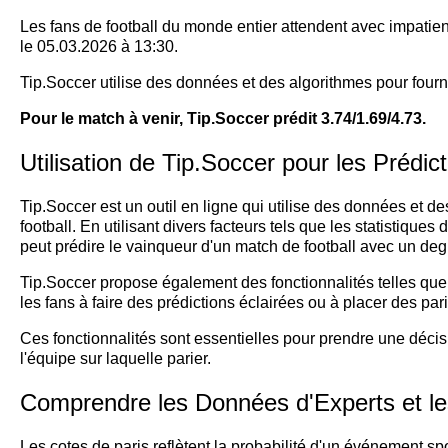
Les fans de football du monde entier attendent avec impatie
le 05.03.2026 à 13:30.
Tip.Soccer utilise des données et des algorithmes pour fourni
Pour le match à venir, Tip.Soccer prédit 3.74/1.69/4.73.
Utilisation de Tip.Soccer pour les Prédic
Tip.Soccer est un outil en ligne qui utilise des données et d
football. En utilisant divers facteurs tels que les statistique
peut prédire le vainqueur d'un match de football avec un de
Tip.Soccer propose également des fonctionnalités telles que le
les fans à faire des prédictions éclairées ou à placer des pari
Ces fonctionnalités sont essentielles pour prendre une décisi
l'équipe sur laquelle parier.
Comprendre les Données d'Experts et le
Les cotes de paris reflètent la probabilité d'un événement spo