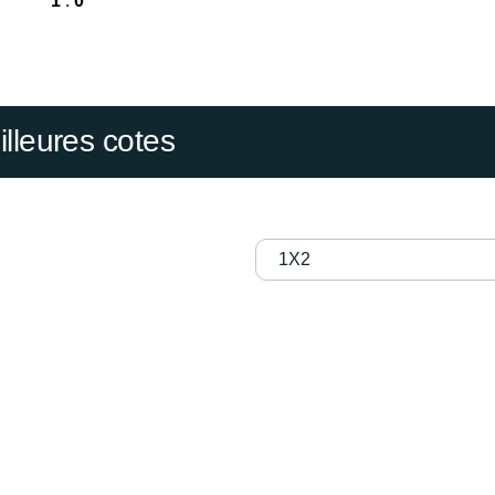
1
:
0
lleures cotes
1X2