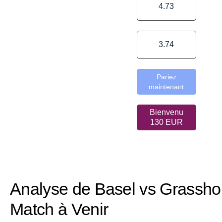
4.73
3.74
Pariez
maintenant
Bienvenu
130 EUR
Analyse de Basel vs Grasshopp
Match à Venir