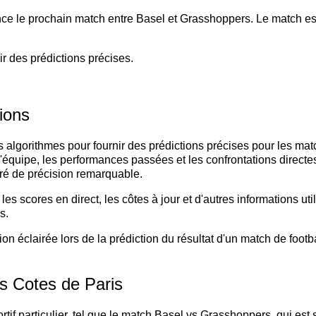
nce le prochain match entre Basel et Grasshoppers. Le match es
r des prédictions précises.
tions
es algorithmes pour fournir des prédictions précises pour les ma
s d'équipe, les performances passées et les confrontations directe
gré de précision remarquable.
s scores en direct, les côtes à jour et d'autres informations uti
s.
on éclairée lors de la prédiction du résultat d'un match de footb
s Cotes de Paris
rtif particulier, tel que le match Basel vs Grasshoppers, qui est