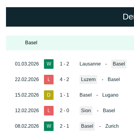
De
Basel
01.03.2026
W
1 - 2
Lausanne
-
Basel
22.02.2026
L
4 - 2
Luzern
-
Basel
15.02.2026
D
1 - 1
Basel
-
Lugano
12.02.2026
L
2 - 0
Sion
-
Basel
08.02.2026
W
2 - 1
Basel
-
Zurich