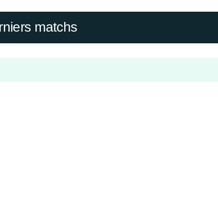
rniers matchs