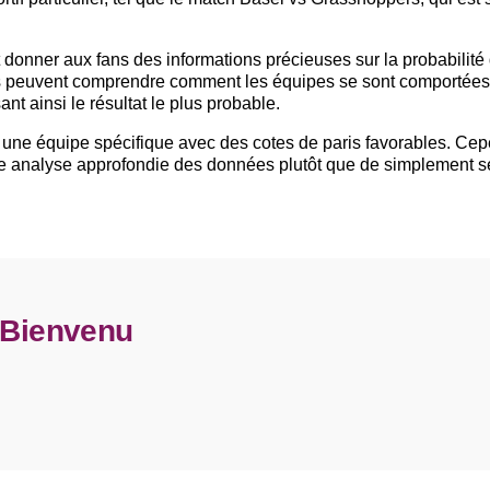
donner aux fans des informations précieuses sur la probabilité 
ns peuvent comprendre comment les équipes se sont comportées
t ainsi le résultat le plus probable.
 une équipe spécifique avec des cotes de paris favorables. Cepe
e analyse approfondie des données plutôt que de simplement se 
Bienvenu