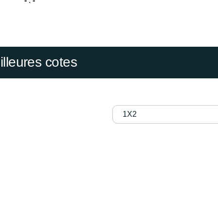
-
:
-
lleures cotes
1X2