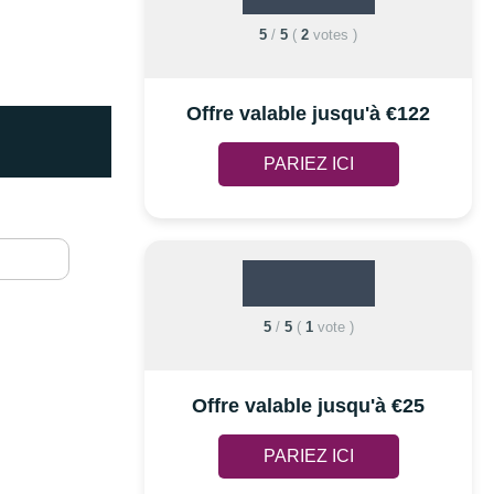
5
/
5
(
2
votes
)
Offre valable jusqu'à €122
PARIEZ ICI
5
/
5
(
1
vote
)
Offre valable jusqu'à €25
PARIEZ ICI