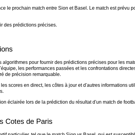
ce le prochain match entre Sion et Basel. Le match est prévu po
r des prédictions précises.
tions
es algorithmes pour fournir des prédictions précises pour les ma
s d'équipe, les performances passées et les confrontations directe
gré de précision remarquable.
s scores en direct, les côtes à jour et d'autres informations uti
s.
on éclairée lors de la prédiction du résultat d'un match de footb
s Cotes de Paris
tif particulier, tel que le match Sion vs Basel, qui est susceptib