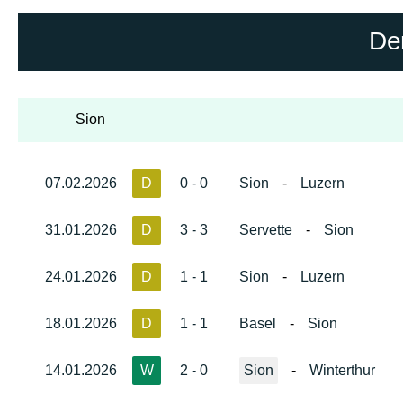
De
Sion
07.02.2026
D
0 - 0
Sion
-
Luzern
31.01.2026
D
3 - 3
Servette
-
Sion
24.01.2026
D
1 - 1
Sion
-
Luzern
18.01.2026
D
1 - 1
Basel
-
Sion
14.01.2026
W
2 - 0
Sion
-
Winterthur