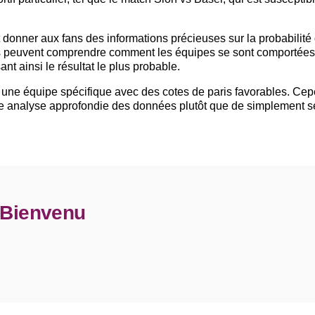
donner aux fans des informations précieuses sur la probabilité 
ns peuvent comprendre comment les équipes se sont comportées
t ainsi le résultat le plus probable.
 une équipe spécifique avec des cotes de paris favorables. Cepe
e analyse approfondie des données plutôt que de simplement se 
Bienvenu