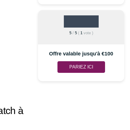
5
/
5
(
1
vote
)
Offre valable jusqu'à €100
PARIEZ ICI
atch à