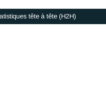
atistiques tête à tête (H2H)