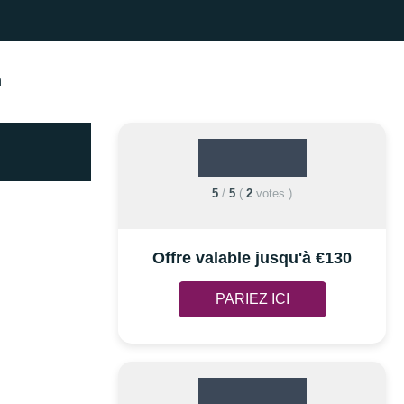
n
5
/
5
(
2
votes
)
Offre valable jusqu'à €130
PARIEZ ICI