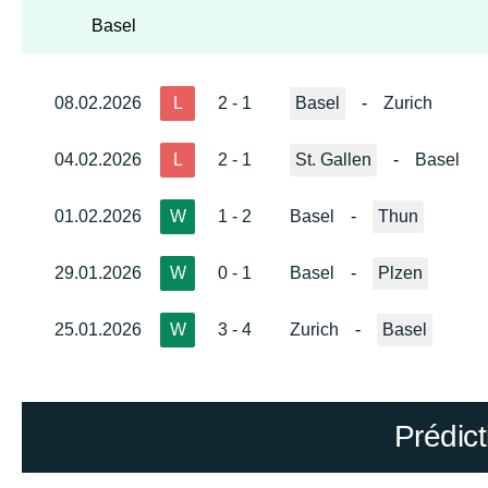
Basel
08.02.2026
L
2 - 1
Basel
-
Zurich
04.02.2026
L
2 - 1
St. Gallen
-
Basel
01.02.2026
W
1 - 2
Basel
-
Thun
29.01.2026
W
0 - 1
Basel
-
Plzen
25.01.2026
W
3 - 4
Zurich
-
Basel
Prédict