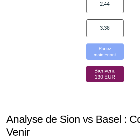
2.44
3.38
Pariez
maintenant
Bienvenu
130 EUR
Analyse de Sion vs Basel : Co
Venir