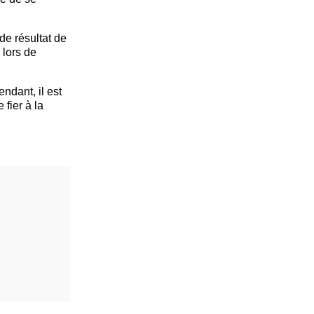
de résultat de
 lors de
ndant, il est
fier à la