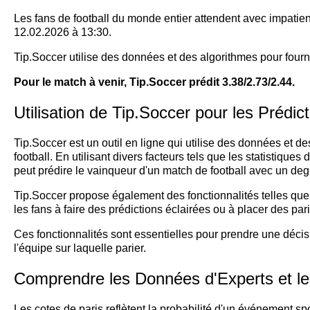
Les fans de football du monde entier attendent avec impatien
12.02.2026 à 13:30.
Tip.Soccer utilise des données et des algorithmes pour fourni
Pour le match à venir, Tip.Soccer prédit 3.38/2.73/2.44.
Utilisation de Tip.Soccer pour les Prédic
Tip.Soccer est un outil en ligne qui utilise des données et d
football. En utilisant divers facteurs tels que les statistique
peut prédire le vainqueur d'un match de football avec un de
Tip.Soccer propose également des fonctionnalités telles que le
les fans à faire des prédictions éclairées ou à placer des pari
Ces fonctionnalités sont essentielles pour prendre une décisi
l'équipe sur laquelle parier.
Comprendre les Données d'Experts et le
Les cotes de paris reflètent la probabilité d'un événement spor