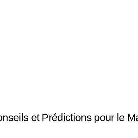
nseils et Prédictions pour le M