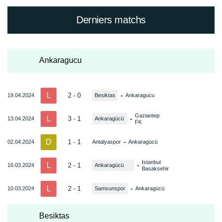
Derniers matchs
Ankaragucu
L
-
2 - 0
19.04.2024
Besiktas
Ankaragucu
Gaziantep
L
-
3 - 1
13.04.2024
Ankaragücü
FK
D
-
1 - 1
02.04.2024
Antalyaspor
Ankaragücü
Istanbul
L
-
2 - 1
16.03.2024
Ankaragücü
Basaksehir
L
-
2 - 1
10.03.2024
Samsunspor
Ankaragücü
Besiktas