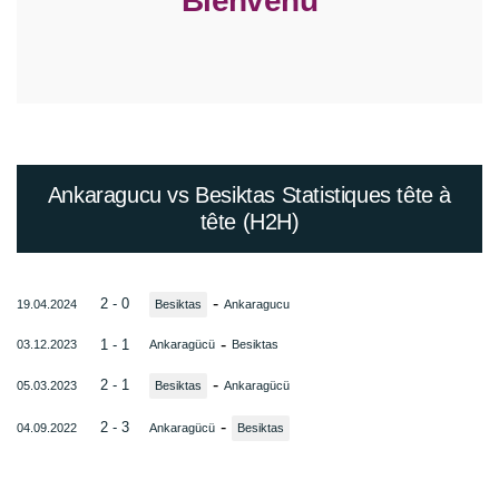
Bienvenu
Ankaragucu vs Besiktas Statistiques tête à
tête (H2H)
-
2 - 0
19.04.2024
Besiktas
Ankaragucu
-
1 - 1
03.12.2023
Ankaragücü
Besiktas
-
2 - 1
05.03.2023
Besiktas
Ankaragücü
-
2 - 3
04.09.2022
Ankaragücü
Besiktas