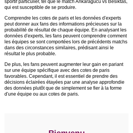
sportif particulier, tel que le match Ankaragucu vs Besiktas,
qui est susceptible de se produire.
Comprendre les cotes de paris et les données d'experts
peut donner aux fans des informations précieuses sur la
probabilité de résultat de chaque équipe. En analysant les
données d'experts, les fans peuvent comprendre comment
les équipes se sont comportées lors de précédents matchs
dans des circonstances similaires, prédisant ainsi le
résultat le plus probable.
De plus, les fans peuvent augmenter leur gain en pariant
sur une équipe spécifique avec des cotes de paris
favorables. Cependant, il est essentiel de prendre des
décisions éclairées étayées par une analyse approfondie
des données plutôt que de simplement se fier à la forme
d'une équipe ou aux cotes de paris.