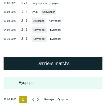
-
1 - 1
19.01.2026
Konyaspor
Eyupspor
-
1 - 4
10.08.2025
Eyüp
Konyaspor
-
2 - 1
09.03.2025
Eyüpspor
Konyaspor
-
3 - 1
04.02.2025
Konyaspor
Eyüpspor
-
2 - 1
06.10.2024
Konyaspor
Eyüpspor
Derniers matchs
Eyupspor
D
-
0 - 0
28.02.2026
Goztepe
Eyupspor