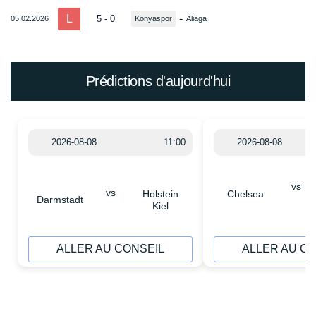
L
-
5 - 0
05.02.2026
Konyaspor
Aliaga
Prédictions d'aujourd'hui
2026-08-08
11:00
2026-08-08
vs
vs
Holstein
Chelsea
Darmstadt
Kiel
ALLER AU CONSEIL
ALLER AU C