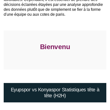
décisions éclairées étayées par une analyse approfondie
des données plutôt que de simplement se fier à la forme
d'une équipe ou aux cotes de paris.
Bienvenu
Eyupspor vs Konyaspor Statistiques tête à
tête (H2H)