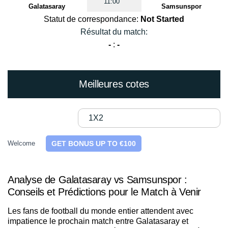
11:00
Galatasaray
Samsunspor
Statut de correspondance:
Not Started
Résultat du match:
-
:
-
Meilleures cotes
1X2
Welcome
GET BONUS UP TO €100
Analyse de Galatasaray vs Samsunspor :
Conseils et Prédictions pour le Match à Venir
Les fans de football du monde entier attendent avec
impatience le prochain match entre Galatasaray et