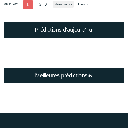
L
-
3 - 0
06.11.2025
Samsunspor
Hamrun
Prédictions d'aujourd'hui
Meilleures prédictions🔥