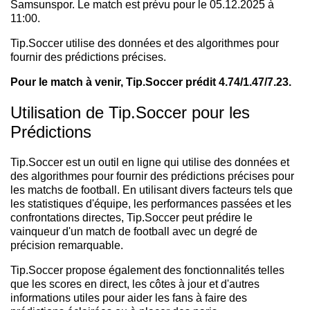
Samsunspor. Le match est prévu pour le 05.12.2025 à
11:00.
Tip.Soccer utilise des données et des algorithmes pour
fournir des prédictions précises.
Pour le match à venir, Tip.Soccer prédit 4.74/1.47/7.23.
Utilisation de Tip.Soccer pour les
Prédictions
Tip.Soccer est un outil en ligne qui utilise des données et
des algorithmes pour fournir des prédictions précises pour
les matchs de football. En utilisant divers facteurs tels que
les statistiques d'équipe, les performances passées et les
confrontations directes, Tip.Soccer peut prédire le
vainqueur d'un match de football avec un degré de
précision remarquable.
Tip.Soccer propose également des fonctionnalités telles
que les scores en direct, les côtes à jour et d'autres
informations utiles pour aider les fans à faire des