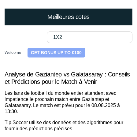
Meilleures cotes
1X2
Welcome
GET BONUS UP TO €100
Analyse de Gaziantep vs Galatasaray : Conseils
et Prédictions pour le Match à Venir
Les fans de football du monde entier attendent avec
impatience le prochain match entre Gaziantep et
Galatasaray. Le match est prévu pour le 08.08.2025 à
13:30.
Tip.Soccer utilise des données et des algorithmes pour
fournir des prédictions précises.