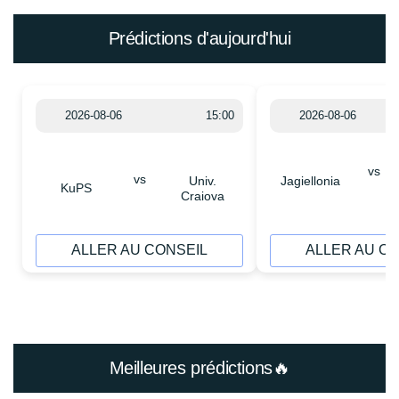
Prédictions d'aujourd'hui
2026-08-06
15:00
2026-08-06
vs
vs
Univ.
Jagiellonia
KuPS
Craiova
ALLER AU CONSEIL
ALLER AU C
Meilleures prédictions🔥