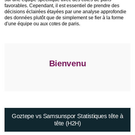
favorables. Cependant, il est essentiel de prendre des
décisions éclairées étayées par une analyse approfondie
des données plutôt que de simplement se fier à la forme
d'une équipe ou aux cotes de paris.
Bienvenu
Goztepe vs Samsunspor Statistiques tête à
tête (H2H)