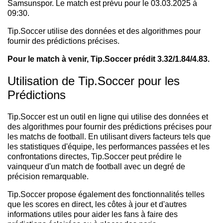
Samsunspor. Le match est prévu pour le 03.03.2025 à
09:30.
Tip.Soccer utilise des données et des algorithmes pour
fournir des prédictions précises.
Pour le match à venir, Tip.Soccer prédit 3.32/1.84/4.83.
Utilisation de Tip.Soccer pour les
Prédictions
Tip.Soccer est un outil en ligne qui utilise des données et
des algorithmes pour fournir des prédictions précises pour
les matchs de football. En utilisant divers facteurs tels que
les statistiques d'équipe, les performances passées et les
confrontations directes, Tip.Soccer peut prédire le
vainqueur d'un match de football avec un degré de
précision remarquable.
Tip.Soccer propose également des fonctionnalités telles
que les scores en direct, les côtes à jour et d'autres
informations utiles pour aider les fans à faire des