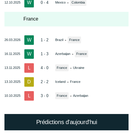
W
-
0 - 4
12.10.2025
Mexico
Colombia
France
W
-
1 - 2
26.03.2026
Brazil
France
W
-
1 - 3
16.11.2025
Azerbaijan
France
L
-
4 - 0
13.11.2025
France
Ukraine
D
-
2 - 2
13.10.2025
Iceland
France
L
-
3 - 0
10.10.2025
France
Azerbaijan
Prédictions d'aujourd'hui