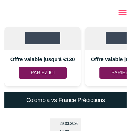
Offre valable jusqu'à €130
Offre valable ju
PARIEZ ICI
PARIEZ I
Colombia vs France Prédictions
29.03.2026