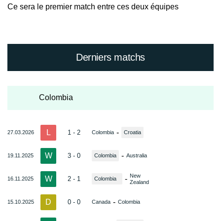
Ce sera le premier match entre ces deux équipes
Derniers matchs
Colombia
L
-
1 - 2
27.03.2026
Colombia
Croatia
W
-
3 - 0
19.11.2025
Colombia
Australia
New
W
-
2 - 1
16.11.2025
Colombia
Zealand
D
-
0 - 0
15.10.2025
Canada
Colombia