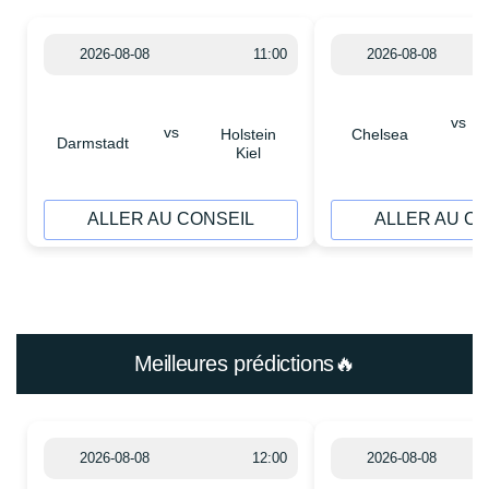
2026-08-08
11:00
2026-08-08
vs
vs
Holstein
Chelsea
Darmstadt
Kiel
ALLER AU CONSEIL
ALLER AU C
Meilleures prédictions🔥
2026-08-08
12:00
2026-08-08