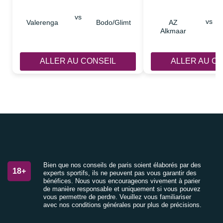
vs
vs
Valerenga
Bodo/Glimt
AZ
Alkmaar
ALLER AU CONSEIL
ALLER AU C
Bien que nos conseils de paris soient élaborés par des
18+
experts sportifs, ils ne peuvent pas vous garantir des
bénéfices. Nous vous encourageons vivement à parier
de manière responsable et uniquement si vous pouvez
vous permettre de perdre. Veuillez vous familiariser
avec nos conditions générales pour plus de précisions.