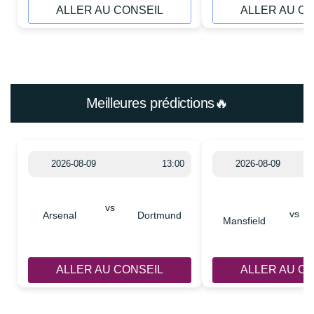
ALLER AU CONSEIL
ALLER AU C
Meilleures prédictions🔥
2026-08-09
13:00
2026-08-09
vs
vs
Arsenal
Dortmund
Mansfield
ALLER AU CONSEIL
ALLER AU C