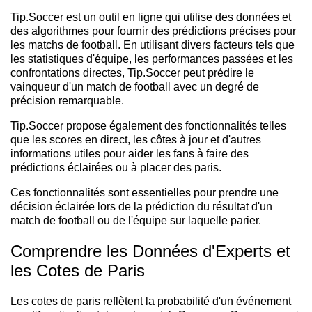
Tip.Soccer est un outil en ligne qui utilise des données et
des algorithmes pour fournir des prédictions précises pour
les matchs de football. En utilisant divers facteurs tels que
les statistiques d'équipe, les performances passées et les
confrontations directes, Tip.Soccer peut prédire le
vainqueur d'un match de football avec un degré de
précision remarquable.
Tip.Soccer propose également des fonctionnalités telles
que les scores en direct, les côtes à jour et d'autres
informations utiles pour aider les fans à faire des
prédictions éclairées ou à placer des paris.
Ces fonctionnalités sont essentielles pour prendre une
décision éclairée lors de la prédiction du résultat d'un
match de football ou de l'équipe sur laquelle parier.
Comprendre les Données d'Experts et
les Cotes de Paris
Les cotes de paris reflètent la probabilité d'un événement