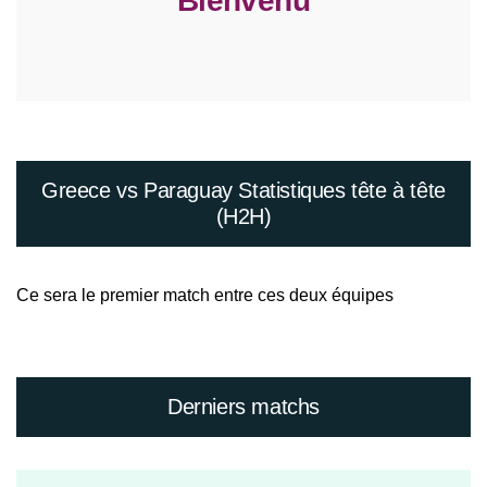
Bienvenu
Greece vs Paraguay Statistiques tête à tête
(H2H)
Ce sera le premier match entre ces deux équipes
Derniers matchs