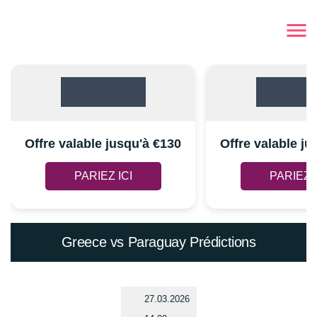
Offre valable jusqu'à €130
Offre valable ju
PARIEZ ICI
PARIEZ I
Greece vs Paraguay Prédictions
27.03.2026