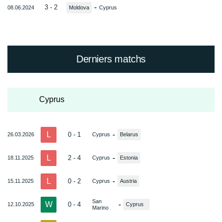
-
3 - 2
08.06.2024
Moldova
Cyprus
Derniers matchs
Cyprus
L
-
0 - 1
26.03.2026
Cyprus
Belarus
L
-
2 - 4
18.11.2025
Cyprus
Estonia
L
-
0 - 2
15.11.2025
Cyprus
Austria
San
W
-
0 - 4
12.10.2025
Cyprus
Marino