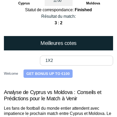
11:00
Cyprus
Moldova
Statut de correspondance:
Finished
Résultat du match:
3
:
2
Meilleures cotes
1X2
Welcome
GET BONUS UP TO €100
Analyse de Cyprus vs Moldova : Conseils et
Prédictions pour le Match à Venir
Les fans de football du monde entier attendent avec
impatience le prochain match entre Cyprus et Moldova. Le