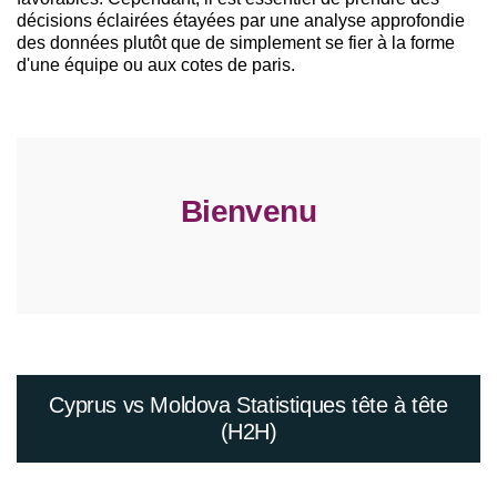
décisions éclairées étayées par une analyse approfondie
des données plutôt que de simplement se fier à la forme
d'une équipe ou aux cotes de paris.
Bienvenu
Cyprus vs Moldova Statistiques tête à tête
(H2H)