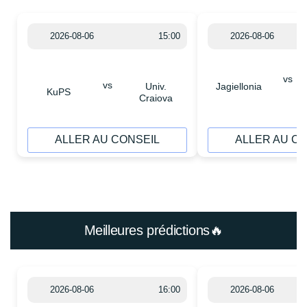
2026-08-06
15:00
2026-08-06
vs
vs
Univ.
Jagiellonia
KuPS
Craiova
ALLER AU CONSEIL
ALLER AU C
Meilleures prédictions🔥
2026-08-06
16:00
2026-08-06