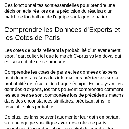
Ces fonctionnalités sont essentielles pour prendre une
décision éclairée lors de la prédiction du résultat d'un
match de football ou de l'équipe sur laquelle parier.
Comprendre les Données d'Experts et
les Cotes de Paris
Les cotes de paris reflètent la probabilité d'un événement
sportif particulier, tel que le match Cyprus vs Moldova, qui
est susceptible de se produire.
Comprendre les cotes de paris et les données d'experts
peut donner aux fans des informations précieuses sur la
probabilité de résultat de chaque équipe. En analysant les
données d'experts, les fans peuvent comprendre comment
les équipes se sont comportées lors de précédents matchs
dans des circonstances similaires, prédisant ainsi le
résultat le plus probable.
De plus, les fans peuvent augmenter leur gain en pariant
sur une équipe spécifique avec des cotes de paris
favorables. Cependant, il est essentiel de prendre des