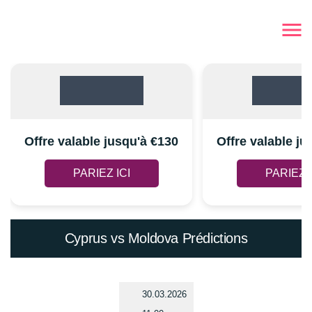
Offre valable jusqu'à €130
Offre valable ju
PARIEZ ICI
PARIEZ I
Cyprus vs Moldova Prédictions
30.03.2026