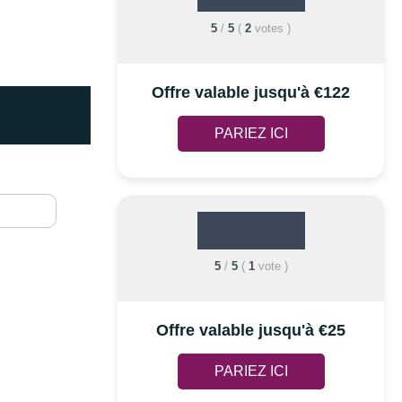
5
/
5
(
2
votes
)
Offre valable jusqu'à €122
PARIEZ ICI
5
/
5
(
1
vote
)
Offre valable jusqu'à €25
PARIEZ ICI