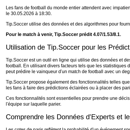
Les fans de football du monde entier attendent avec impatie
le 30.05.2026 à 18:30.
Tip.Soccer utilise des données et des algorithmes pour fourni
Pour le match à venir, Tip.Soccer prédit 4.07/1.53/8.1.
Utilisation de Tip.Soccer pour les Prédic
Tip.Soccer est un outil en ligne qui utilise des données et d
football. En utilisant divers facteurs tels que les statistique
peut prédire le vainqueur d'un match de football avec un de
Tip.Soccer propose également des fonctionnalités telles que le
les fans à faire des prédictions éclairées ou à placer des pari
Ces fonctionnalités sont essentielles pour prendre une décisi
l'équipe sur laquelle parier.
Comprendre les Données d'Experts et le
Les cotes de paris reflètent la probabilité d'un événement spo