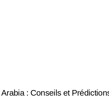
rabia : Conseils et Prédiction