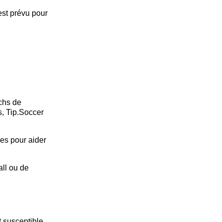
est prévu pour
tchs de
s, Tip.Soccer
les pour aider
all ou de
t susceptible