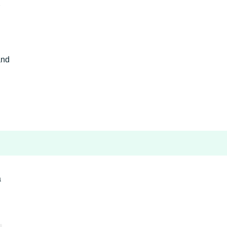
and
a