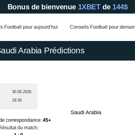
Bonus de bienvenue
1XBET
de
144$
s Football pour aujourd’hui
Conseils Football pour demai
audi Arabia Prédictions
30.05.2026
18:30
Saudi Arabia
 de correspondance:
45+
Résultat du match: