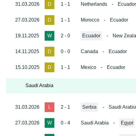
31.03.2026
D
1 - 1
Netherlands
-
Ecuador
27.03.2026
D
1 - 1
Morocco
-
Ecuador
19.11.2025
W
2 - 0
Ecuador
-
New Zeal
14.11.2025
D
0 - 0
Canada
-
Ecuador
15.10.2025
D
1 - 1
Mexico
-
Ecuador
Saudi Arabia
31.03.2026
L
2 - 1
Serbia
-
Saudi Arabi
27.03.2026
W
0 - 4
Saudi Arabia
-
Egypt