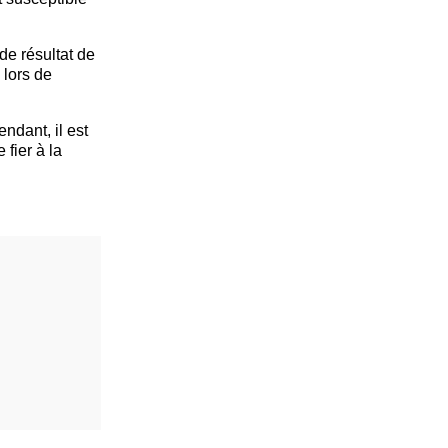
de résultat de
 lors de
ndant, il est
fier à la