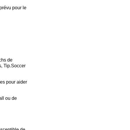
prévu pour le
tchs de
s, Tip.Soccer
les pour aider
all ou de
usceptible de