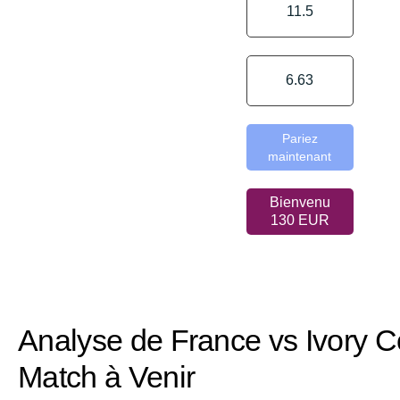
11.5
6.63
Pariez
maintenant
Bienvenu
130 EUR
Analyse de France vs Ivory Co
Match à Venir