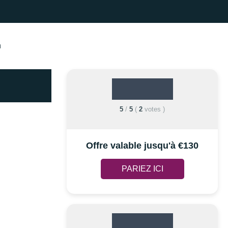
n
5
/
5
(
2
votes
)
Offre valable jusqu'à €130
PARIEZ ICI