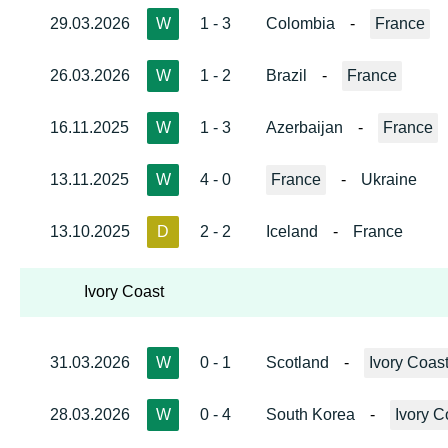
29.03.2026
W
1 - 3
Colombia
-
France
26.03.2026
W
1 - 2
Brazil
-
France
16.11.2025
W
1 - 3
Azerbaijan
-
France
13.11.2025
W
4 - 0
France
-
Ukraine
13.10.2025
D
2 - 2
Iceland
-
France
Ivory Coast
31.03.2026
W
0 - 1
Scotland
-
Ivory Coas
28.03.2026
W
0 - 4
South Korea
-
Ivory C