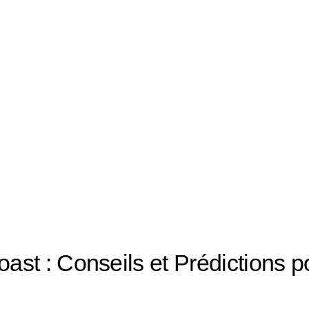
ast : Conseils et Prédictions p