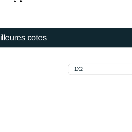
1
:
2
lleures cotes
1X2