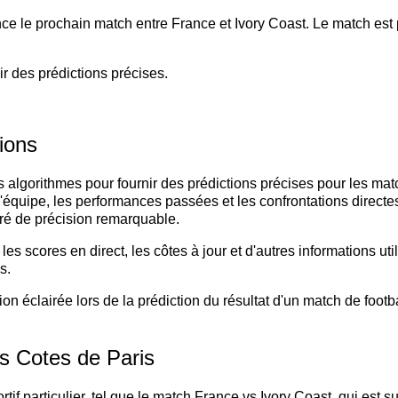
ce le prochain match entre France et Ivory Coast. Le match est 
r des prédictions précises.
tions
es algorithmes pour fournir des prédictions précises pour les ma
s d'équipe, les performances passées et les confrontations directe
gré de précision remarquable.
s scores en direct, les côtes à jour et d'autres informations uti
s.
on éclairée lors de la prédiction du résultat d'un match de footb
s Cotes de Paris
tif particulier, tel que le match France vs Ivory Coast, qui est s