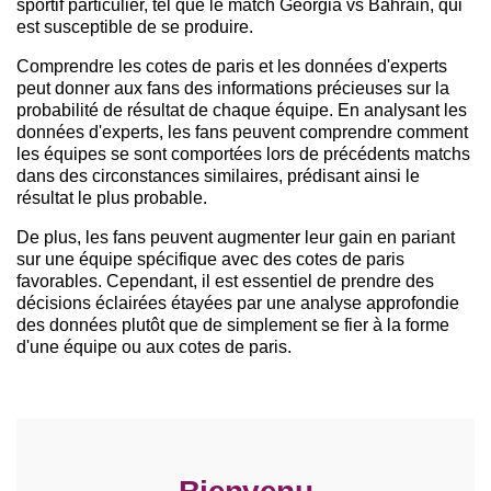
sportif particulier, tel que le match Georgia vs Bahrain, qui
est susceptible de se produire.
Comprendre les cotes de paris et les données d'experts
peut donner aux fans des informations précieuses sur la
probabilité de résultat de chaque équipe. En analysant les
données d'experts, les fans peuvent comprendre comment
les équipes se sont comportées lors de précédents matchs
dans des circonstances similaires, prédisant ainsi le
résultat le plus probable.
De plus, les fans peuvent augmenter leur gain en pariant
sur une équipe spécifique avec des cotes de paris
favorables. Cependant, il est essentiel de prendre des
décisions éclairées étayées par une analyse approfondie
des données plutôt que de simplement se fier à la forme
d'une équipe ou aux cotes de paris.