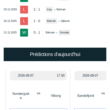
L
-
2 - 1
03.12.2025
Iraq
Bahrain
L
-
1 - 0
26.11.2025
Bahrain
Djibouti
W
-
0 - 1
21.11.2025
Bahrain
Somalia
Prédictions d'aujourd'hui
2026-08-07
17:00
2026-08-07
vs
vs
Sonderjysk
Viborg
Sandefjord
e