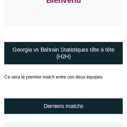
Bienvenu
Georgia vs Bahrain Statistiques tête à tête
(H2H)
Ce sera le premier match entre ces deux équipes
Derniers matchs