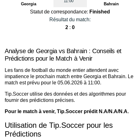
11:00
Georgia
Bahrain
Statut de correspondance:
Finished
Résultat du match:
2
:
0
Analyse de Georgia vs Bahrain : Conseils et
Prédictions pour le Match à Venir
Les fans de football du monde entier attendent avec
impatience le prochain match entre Georgia et Bahrain. Le
match est prévu pour le 05.06.2026 à 11:00.
Tip.Soccer utilise des données et des algorithmes pour
fournir des prédictions précises.
Pour le match à venir, Tip.Soccer prédit N.A/N.A/N.A.
Utilisation de Tip.Soccer pour les
Prédictions