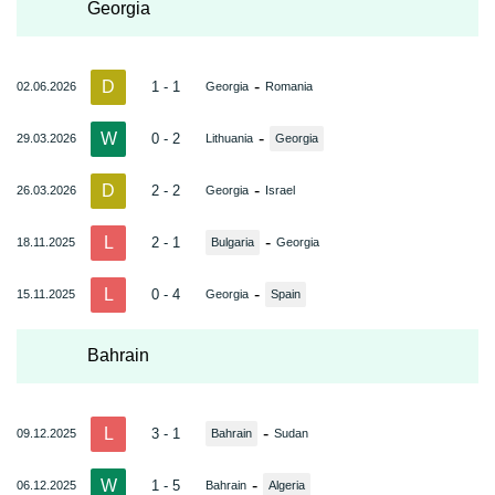
Georgia
D
-
1 - 1
02.06.2026
Georgia
Romania
W
-
0 - 2
29.03.2026
Lithuania
Georgia
D
-
2 - 2
26.03.2026
Georgia
Israel
L
-
2 - 1
18.11.2025
Bulgaria
Georgia
L
-
0 - 4
15.11.2025
Georgia
Spain
Bahrain
L
-
3 - 1
09.12.2025
Bahrain
Sudan
W
-
1 - 5
06.12.2025
Bahrain
Algeria