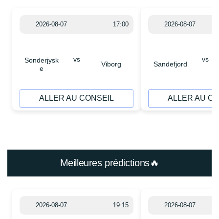
2026-08-07
17:00
2026-08-07
vs
vs
Sonderjysk
Viborg
Sandefjord
e
ALLER AU CONSEIL
ALLER AU C
Meilleures prédictions🔥
2026-08-07
19:15
2026-08-07