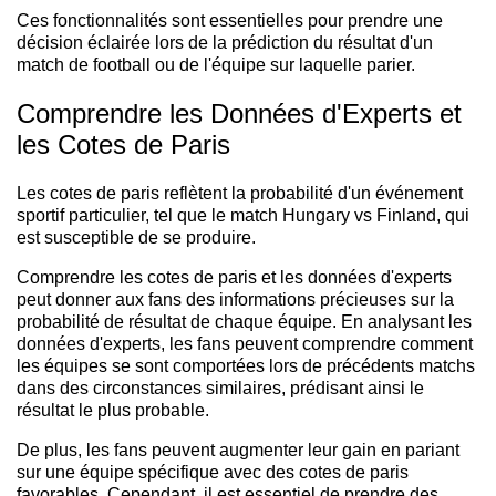
Ces fonctionnalités sont essentielles pour prendre une
décision éclairée lors de la prédiction du résultat d'un
match de football ou de l'équipe sur laquelle parier.
Comprendre les Données d'Experts et
les Cotes de Paris
Les cotes de paris reflètent la probabilité d'un événement
sportif particulier, tel que le match Hungary vs Finland, qui
est susceptible de se produire.
Comprendre les cotes de paris et les données d'experts
peut donner aux fans des informations précieuses sur la
probabilité de résultat de chaque équipe. En analysant les
données d'experts, les fans peuvent comprendre comment
les équipes se sont comportées lors de précédents matchs
dans des circonstances similaires, prédisant ainsi le
résultat le plus probable.
De plus, les fans peuvent augmenter leur gain en pariant
sur une équipe spécifique avec des cotes de paris
favorables. Cependant, il est essentiel de prendre des