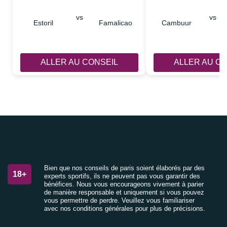
vs
vs
Estoril
Famalicao
Cambuur
ALLER AU CONSEIL
ALLER AU C
Bien que nos conseils de paris soient élaborés par des
18+
experts sportifs, ils ne peuvent pas vous garantir des
bénéfices. Nous vous encourageons vivement à parier
de manière responsable et uniquement si vous pouvez
vous permettre de perdre. Veuillez vous familiariser
avec nos conditions générales pour plus de précisions.