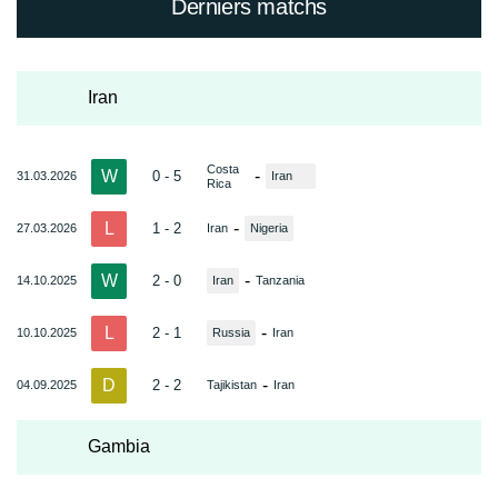
Derniers matchs
Iran
Costa
W
-
0 - 5
31.03.2026
Iran
Rica
L
-
1 - 2
27.03.2026
Iran
Nigeria
W
-
2 - 0
14.10.2025
Iran
Tanzania
L
-
2 - 1
10.10.2025
Russia
Iran
D
-
2 - 2
04.09.2025
Tajikistan
Iran
Gambia