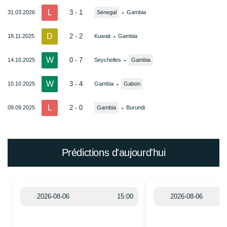
L
-
3 - 1
31.03.2026
Senegal
Gambia
D
-
2 - 2
18.11.2025
Kuwait
Gambia
W
-
0 - 7
14.10.2025
Seychelles
Gambia
W
-
3 - 4
10.10.2025
Gambia
Gabon
L
-
2 - 0
09.09.2025
Gambia
Burundi
Prédictions d'aujourd'hui
2026-08-06
15:00
2026-08-06