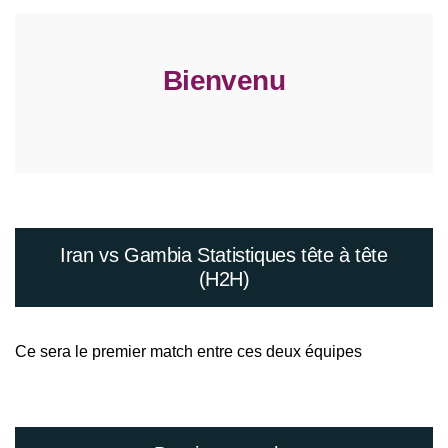
Bienvenu
Iran vs Gambia Statistiques tête à tête
(H2H)
Ce sera le premier match entre ces deux équipes